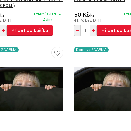
 FOLIÍ)
50 Kč
Externí sklad 1-
Exte
/
ks
/
ks
2 dny
z DPH
41 Kč
bez DPH
Přidat do košíku
Přidat do ko
a ZDARMA
Doprava ZDARMA