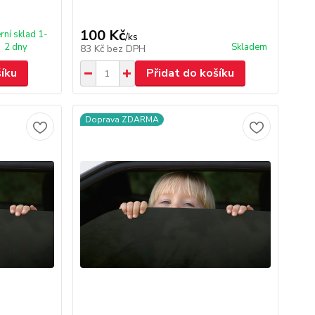
100 Kč
rní sklad 1-
/
ks
2 dny
Skladem
83 Kč
bez DPH
šíku
Přidat do košíku
Doprava ZDARMA