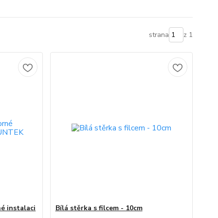
strana
z 1
é instalaci
Bílá stěrka s filcem - 10cm