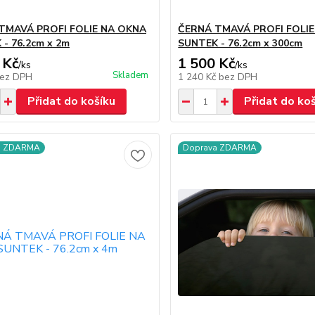
TMAVÁ PROFI FOLIE NA OKNA
ČERNÁ TMAVÁ PROFI FOLI
- 76.2cm x 2m
SUNTEK - 76.2cm x 300cm
 Kč
1 500 Kč
/
ks
/
ks
Skladem
ez DPH
1 240 Kč
bez DPH
Přidat do košíku
Přidat do ko
a ZDARMA
Doprava ZDARMA