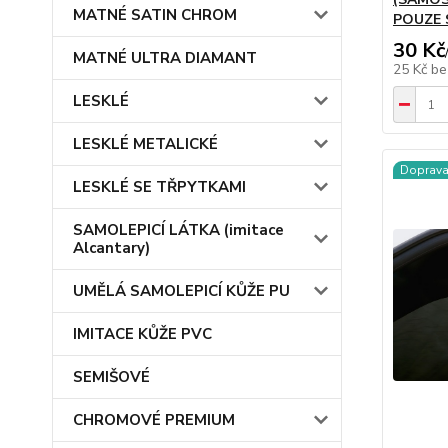
MATNÉ SATIN CHROM
POUZE S
30 Kč
MATNÉ ULTRA DIAMANT
25 Kč
be
LESKLÉ
LESKLÉ METALICKÉ
Doprav
LESKLÉ SE TŘPYTKAMI
SAMOLEPICÍ LÁTKA (imitace
Alcantary)
UMĚLÁ SAMOLEPICÍ KŮŽE PU
IMITACE KŮŽE PVC
SEMIŠOVÉ
CHROMOVÉ PREMIUM