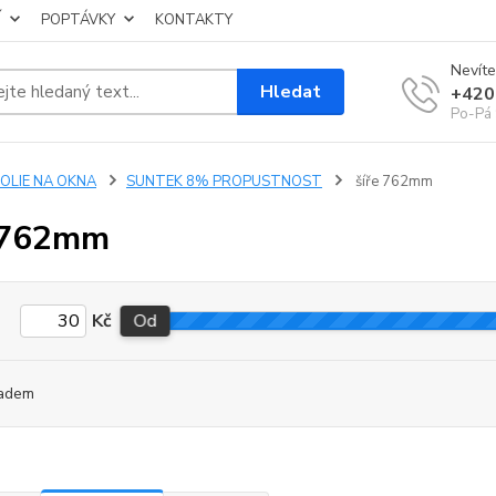
Í
POPTÁVKY
KONTAKTY
Nevíte
Hledat
+420
Po-Pá 
FOLIE NA OKNA
SUNTEK 8% PROPUSTNOST
šíře 762mm
 762mm
Kč
Od
adem