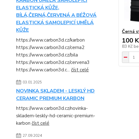
KARBON UMĚLÁ SAMOLEPICÍ
ELASTICKÁ KŮŽE,
BÍLÁ,ČERNÁ,ČERVENÁ A BÉŽOVÁ
ELASTICKÁ SAMOLEPICÍ UMĚLÁ
KŮŽE
Černá s
100 K
https://www.carbon3d.cz/karbon
83 Kč
be
https://www.carbon3d.cz/cerna2
https://www.carbon3d.cz/bila
https://www.carbon3d.cz/cervena3
https://www.carbon3d.c...
číst celé
03.01.2025
NOVINKA SKLADEM - LESKLÝ HD
CERAMIC PREMIUM KARBON
https://www.carbon3d.cz/novinka-
skladem-leskly-hd-ceramic-premium-
karbon
číst celé
27.09.2024