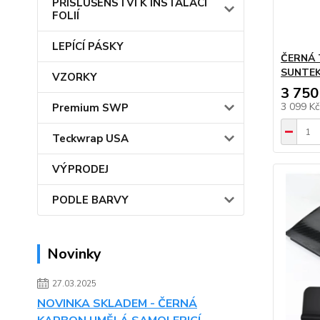
PŘÍSLUŠENSTVÍ K INSTALACI
FOLIÍ
LEPÍCÍ PÁSKY
ČERNÁ 
SUNTEK 
VZORKY
3 750
3 099 K
Premium SWP
Teckwrap USA
VÝPRODEJ
PODLE BARVY
Novinky
27.03.2025
NOVINKA SKLADEM - ČERNÁ