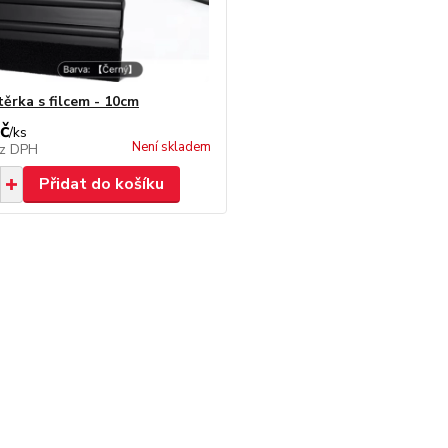
těrka s filcem - 10cm
č
/
ks
Není skladem
z DPH
Přidat do košíku