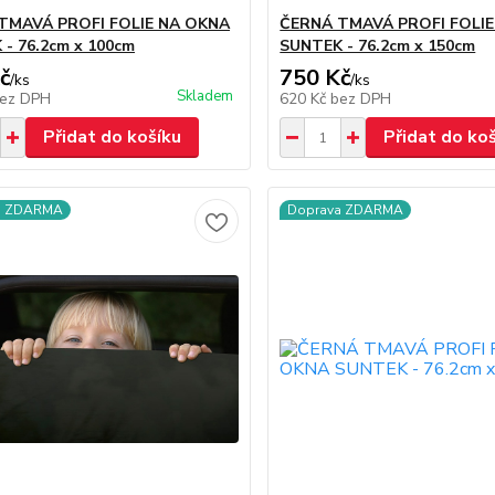
TMAVÁ PROFI FOLIE NA OKNA
ČERNÁ TMAVÁ PROFI FOLI
- 76.2cm x 100cm
SUNTEK - 76.2cm x 150cm
č
750 Kč
/
ks
/
ks
Skladem
ez DPH
620 Kč
bez DPH
Přidat do košíku
Přidat do ko
a ZDARMA
Doprava ZDARMA