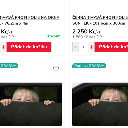
TMAVÁ PROFI FOLIE NA OKNA
ČERNÁ TMAVÁ PROFI FOLI
- 76.2cm x 4m
SUNTEK - 101.6cm x 300cm
 Kč
2 250 Kč
/
ks
/
ks
Skladem
č
bez DPH
1 860 Kč
bez DPH
Přidat do košíku
Přidat do ko
a ZDARMA
Doprava ZDARMA