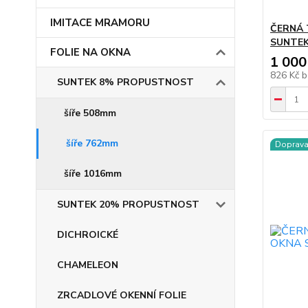
IMITACE MRAMORU
ČERNÁ 
SUNTEK 
FOLIE NA OKNA
1 000
826 Kč
b
SUNTEK 8% PROPUSTNOST
šíře 508mm
šíře 762mm
Doprav
šíře 1016mm
SUNTEK 20% PROPUSTNOST
DICHROICKÉ
CHAMELEON
ZRCADLOVÉ OKENNÍ FOLIE