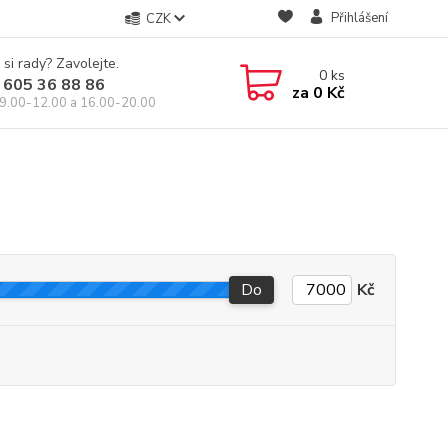
Přihlášení
CZK
 si rady? Zavolejte.
0
ks
 605 36 88 86
za
0 Kč
9.00-12.00 a 16.00-20.00
Do
Kč