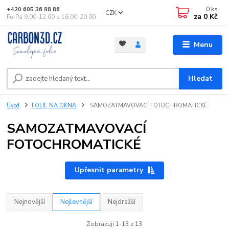
0
ks
+420 605 36 88 86
CZK
za
0 Kč
Po-Pá 9.00-12.00 a 16.00-20.00
Menu
Hledat
Úvod
FOLIE NA OKNA
SAMOZATMAVOVACÍ FOTOCHROMATICKÉ
SAMOZATMAVOVACÍ
FOTOCHROMATICKÉ
Upřesnit parametry
Nejnovější
Nejlevnější
Nejdražší
Zobrazuji 1-13 z 13