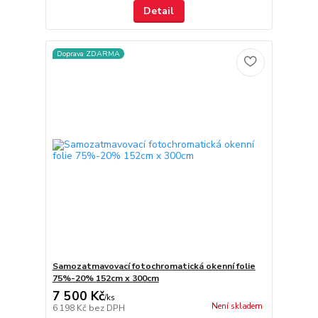
Detail
Doprava ZDARMA
Samozatmavovací fotochromatická okenní folie
75%-20% 152cm x 300cm
7 500 Kč
/
ks
Není skladem
6 198 Kč
bez DPH