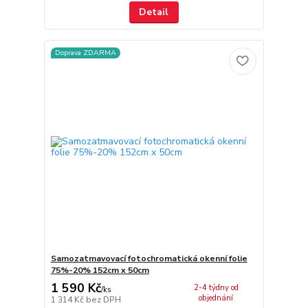
Detail
Doprava ZDARMA
Samozatmavovací fotochromatická okenní folie
75%-20% 152cm x 50cm
1 590 Kč
2-4 týdny od
/
ks
objednání
1 314 Kč
bez DPH