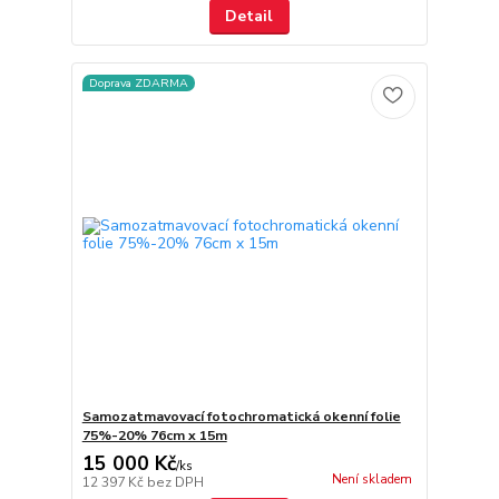
Detail
Doprava ZDARMA
Samozatmavovací fotochromatická okenní folie
75%-20% 76cm x 15m
15 000 Kč
/
ks
Není skladem
12 397 Kč
bez DPH