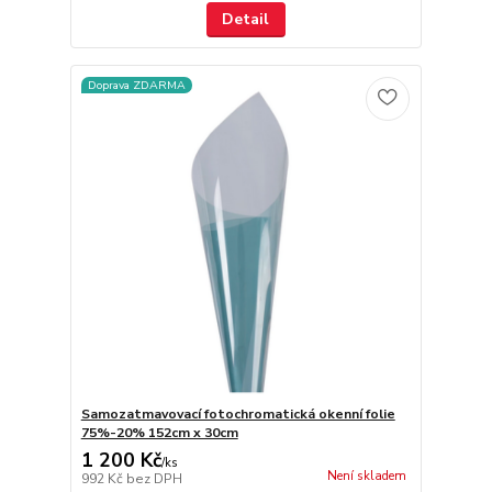
Detail
Doprava ZDARMA
Samozatmavovací fotochromatická okenní folie
75%-20% 152cm x 30cm
1 200 Kč
/
ks
Není skladem
992 Kč
bez DPH