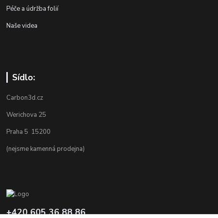
Péče a údržba folií
Naše videa
Sídlo:
Carbon3d.cz
Werichova 25
Praha 5 15200
(nejsme kamenná prodejna)
+420 605 36 88 86