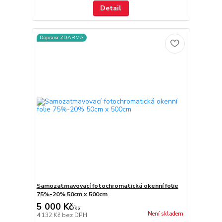
Detail
Doprava ZDARMA
Samozatmavovací fotochromatická okenní folie
75%-20% 50cm x 500cm
5 000 Kč
/
ks
Není skladem
4 132 Kč
bez DPH