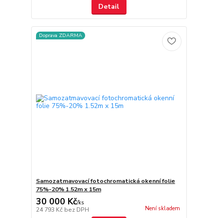
Detail
Doprava ZDARMA
Samozatmavovací fotochromatická okenní folie
75%-20% 1.52m x 15m
30 000 Kč
/
ks
Není skladem
24 793 Kč
bez DPH