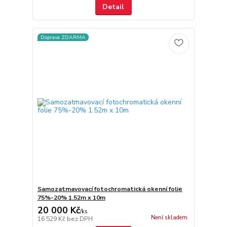
Detail
Doprava ZDARMA
Samozatmavovací fotochromatická okenní folie
75%-20% 1.52m x 10m
20 000 Kč
/
ks
Není skladem
16 529 Kč
bez DPH