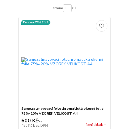
strana
z 1
Doprava ZDARMA
Samozatmavovací fotochromatická okenní folie
75%-20% VZOREK VELIKOST A4
600 Kč
/
ks
Není skladem
496 Kč
bez DPH