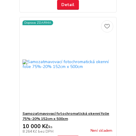
Detail
Doprava ZDARMA
Samozatmavovací fotochromatická okenní folie
75%-20% 152cm x 500cm
10 000 Kč
/
ks
Není skladem
8 264 Kč
bez DPH