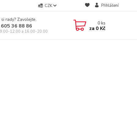
Přihlášení
CZK
 si rady? Zavolejte.
0
ks
 605 36 88 86
za
0 Kč
9.00-12.00 a 16.00-20.00