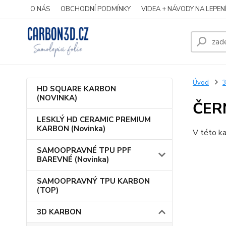
O NÁS
OBCHODNÍ PODMÍNKY
VIDEA + NÁVODY NA LEPEN
Úvod
HD SQUARE KARBON
(NOVINKA)
ČER
LESKLÝ HD CERAMIC PREMIUM
KARBON (Novinka)
V této ka
SAMOOPRAVNÉ TPU PPF
BAREVNÉ (Novinka)
SAMOOPRAVNÝ TPU KARBON
(TOP)
3D KARBON