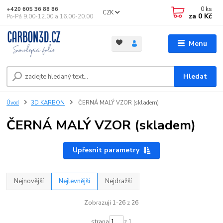
0
ks
+420 605 36 88 86
CZK
za
0 Kč
Po-Pá 9.00-12.00 a 16.00-20.00
Menu
Hledat
Úvod
3D KARBON
ČERNÁ MALÝ VZOR (skladem)
ČERNÁ MALÝ VZOR (skladem)
Upřesnit parametry
Nejnovější
Nejlevnější
Nejdražší
Zobrazuji 1-26 z 26
strana
z 1