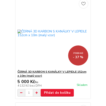
7 900 Kč
- 37 %
ČERNÁ 3D KARBON S KANÁLKY V LEPIDLE 152cm
x 10m (malý vzor)
5 000 Kč
/
ks
Skladem
4 132 Kč
bez DPH
Přidat do košíku