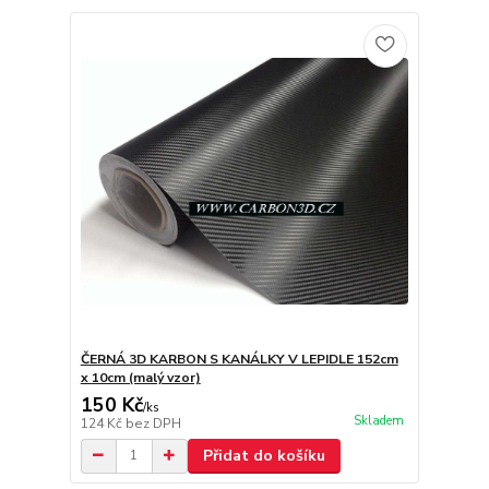
ČERNÁ 3D KARBON S KANÁLKY V LEPIDLE 152cm
x 10cm (malý vzor)
150 Kč
/
ks
Skladem
124 Kč
bez DPH
Přidat do košíku