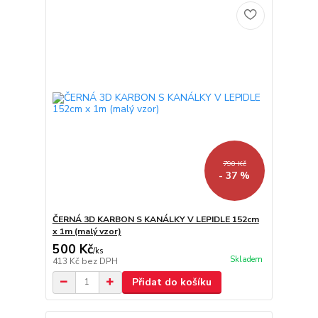
790 Kč
- 37 %
ČERNÁ 3D KARBON S KANÁLKY V LEPIDLE 152cm
x 1m (malý vzor)
500 Kč
/
ks
Skladem
413 Kč
bez DPH
Přidat do košíku