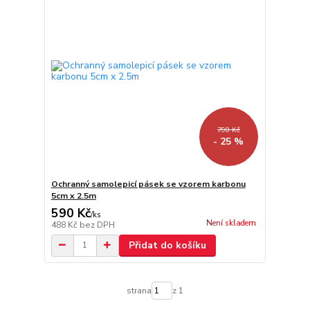
790 Kč
- 25 %
Ochranný samolepicí pásek se vzorem karbonu
5cm x 2.5m
590 Kč
/
ks
Není skladem
488 Kč
bez DPH
Přidat do košíku
strana
z 1