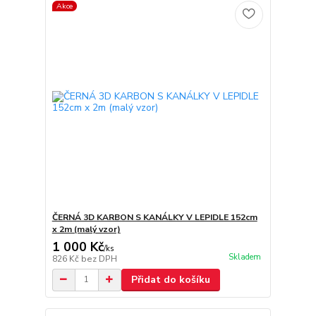
Akce
ČERNÁ 3D KARBON S KANÁLKY V LEPIDLE 152cm
x 2m (malý vzor)
1 000 Kč
/
ks
Skladem
826 Kč
bez DPH
Přidat do košíku