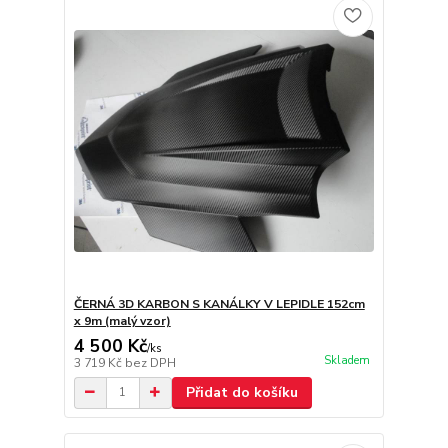
ČERNÁ 3D KARBON S KANÁLKY V LEPIDLE 152cm
x 9m (malý vzor)
4 500 Kč
/
ks
Skladem
3 719 Kč
bez DPH
Přidat do košíku