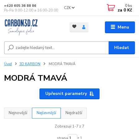
0
ks
+420 605 36 88 86
CZK
za
0 Kč
Po-Pá 9.00-12.00 a 16.00-20.00
Menu
Hledat
Úvod
3D KARBON
MODRÁ TMAVÁ
MODRÁ TMAVÁ
Upřesnit parametry
Nejnovější
Nejlevnější
Nejdražší
Zobrazuji 1-7 z 7
strana
z 1