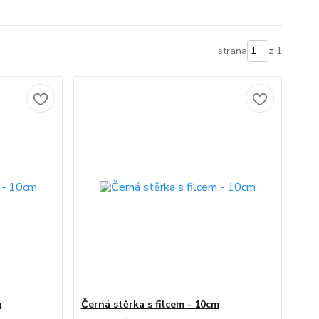
strana
z 1
m
Černá stěrka s filcem - 10cm