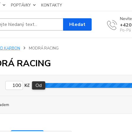
Í
POPTÁVKY
KONTAKTY
Nevíte
Hledat
+420
Po-Pá 
3D KARBON
MODRÁ RACING
RÁ RACING
Kč
Od
adem