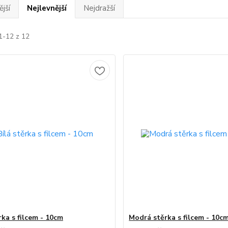
jší
Nejlevnější
Nejdražší
1-12 z 12
rka s filcem - 10cm
Modrá stěrka s filcem - 10c