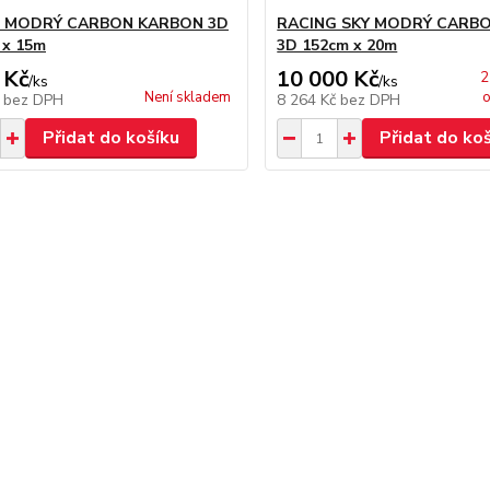
 MODRÝ CARBON KARBON 3D
RACING SKY MODRÝ CARB
 x 15m
3D 152cm x 20m
 Kč
10 000 Kč
2
/
ks
/
ks
Není skladem
o
č
bez DPH
8 264 Kč
bez DPH
Přidat do košíku
Přidat do ko