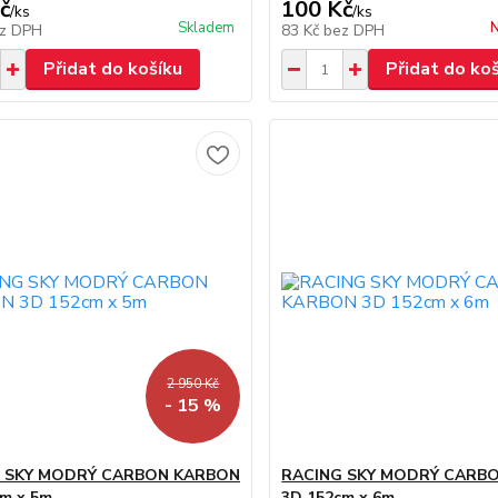
č
100 Kč
/
ks
/
ks
Skladem
N
z DPH
83 Kč
bez DPH
Přidat do košíku
Přidat do ko
2 950 Kč
- 15 %
 SKY MODRÝ CARBON KARBON
RACING SKY MODRÝ CARB
m x 5m
3D 152cm x 6m