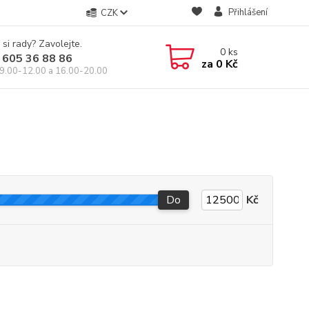
Přihlášení
CZK
 si rady? Zavolejte.
0
ks
 605 36 88 86
za
0 Kč
9.00-12.00 a 16.00-20.00
Do
Kč