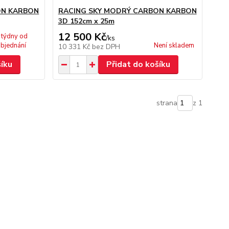
ON KARBON
RACING SKY MODRÝ CARBON KARBON
3D 152cm x 25m
12 500 Kč
 týdny od
/
ks
bjednání
Není skladem
10 331 Kč
bez DPH
šíku
Přidat do košíku
strana
z 1