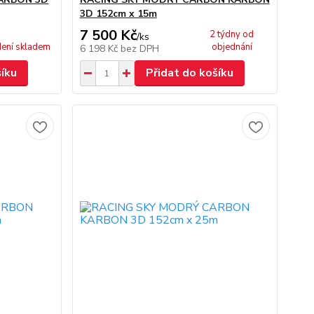
3D 152cm x 15m
7 500 Kč
2 týdny od
/
ks
ení skladem
objednání
6 198 Kč
bez DPH
šíku
Přidat do košíku