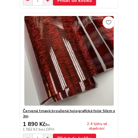
Přidat do košíku
Červená tmavá broušená holografická folie 50cm x
3m
1 890 Kč
2-4 týdny od
/
ks
objednání
1 562 Kč
bez DPH