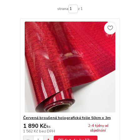
strana
z 1
Červená broušená holografická folie 50cm x 3m
1 890 Kč
2-4 týdny od
/
ks
objednání
1 562 Kč
bez DPH