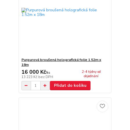
Purpurová broušená holografická folie 1.52m x
18m
16 000 Kč
2-4 týdny od
/
ks
objednání
13 223 Kč
bez DPH
Přidat do košíku