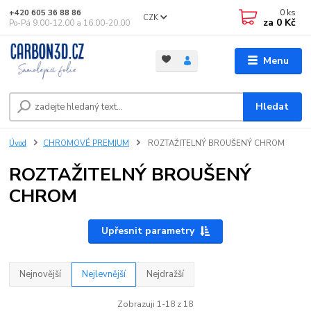
0
ks
+420 605 36 88 86
CZK
za
0 Kč
Po-Pá 9.00-12.00 a 16.00-20.00
Menu
Hledat
Úvod
CHROMOVÉ PREMIUM
ROZTAŽITELNÝ BROUŠENÝ CHROM
ROZTAŽITELNÝ BROUŠENÝ
CHROM
Upřesnit parametry
Nejnovější
Nejlevnější
Nejdražší
Zobrazuji 1-18 z 18