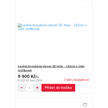
Lesklá broušená chrom 3D folie - 152cm x 10m
(stříbrná)
9 900 Kč
/
ks
2 týdny od objednání
8 182 Kč
bez DPH
Přidat do košíku