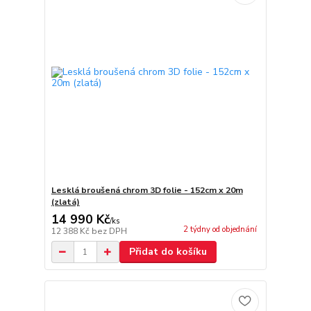
Lesklá broušená chrom 3D folie - 152cm x 20m
(zlatá)
14 990 Kč
/
ks
2 týdny od objednání
12 388 Kč
bez DPH
Přidat do košíku