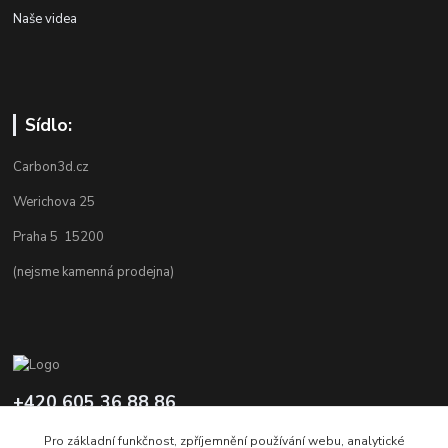
Naše videa
Sídlo:
Carbon3d.cz
Werichova 25
Praha 5 15200
(nejsme kamenná prodejna)
+420 605 36 88 86
Po-Pá 9.00-12.00 a 16.00-20.00
Pro základní funkčnost, zpříjemnění používání webu, analytické