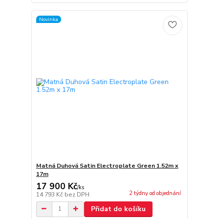
Novinka
Matná Duhová Satin Electroplate Green 1.52m x
17m
17 900 Kč
/
ks
2 týdny od objednání
14 793 Kč
bez DPH
Přidat do košíku