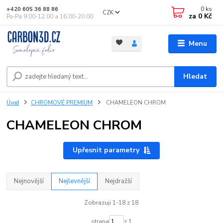
0
ks
+420 605 36 88 86
CZK
za
0 Kč
Po-Pá 9.00-12.00 a 16.00-20.00
Menu
Hledat
Úvod
CHROMOVÉ PREMIUM
CHAMELEON CHROM
CHAMELEON CHROM
Upřesnit parametry
Nejnovější
Nejlevnější
Nejdražší
Zobrazuji 1-18 z 18
strana
z 1