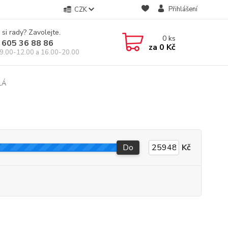
Přihlášení
CZK
 si rady? Zavolejte.
0
ks
 605 36 88 86
za
0 Kč
9.00-12.00 a 16.00-20.00
LÁ
Do
Kč