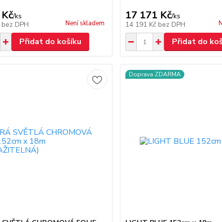
 Kč
17 171 Kč
/
ks
/
ks
Není skladem
N
č
bez DPH
14 191 Kč
bez DPH
Přidat do košíku
Přidat do ko
Doprava ZDARMA