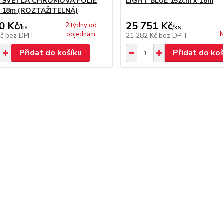
 SVĚTLÁ CHROMOVÁ FOLIE
LIGHT BLUE 152cm x 18m
x 18m (ROZTAŽITELNÁ)
0 Kč
25 751 Kč
2 týdny od
/
ks
/
ks
objednání
N
Kč
bez DPH
21 282 Kč
bez DPH
Přidat do košíku
Přidat do ko