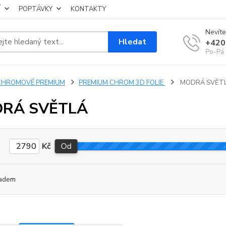
Í
POPTÁVKY
KONTAKTY
Nevíte
Hledat
+420
Po-Pá 
CHROMOVÉ PREMIUM
PREMIUM CHROM 3D FOLIE
MODRÁ SVĚT
RÁ SVĚTLÁ
Kč
Od
adem