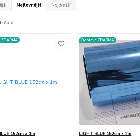
jší
Nejlevnější
Nejdražší
1-9 z 9
a ZDARMA
Doprava ZDARMA
BLUE 152cm x 1m
LIGHT BLUE 152cm x 2m