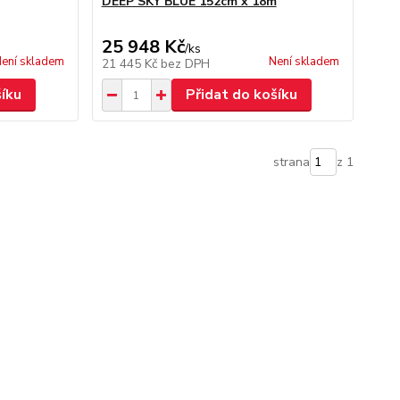
DEEP SKY BLUE 152cm x 18m
25 948 Kč
/
ks
ení skladem
Není skladem
21 445 Kč
bez DPH
šíku
Přidat do košíku
strana
z 1