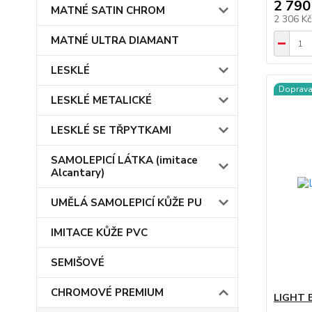
2 790
MATNÉ SATIN CHROM
2 306 K
MATNÉ ULTRA DIAMANT
LESKLÉ
Doprav
LESKLÉ METALICKÉ
LESKLÉ SE TŘPYTKAMI
SAMOLEPICÍ LÁTKA (imitace
Alcantary)
UMĚLÁ SAMOLEPICÍ KŮŽE PU
IMITACE KŮŽE PVC
SEMIŠOVÉ
CHROMOVÉ PREMIUM
LIGHT 