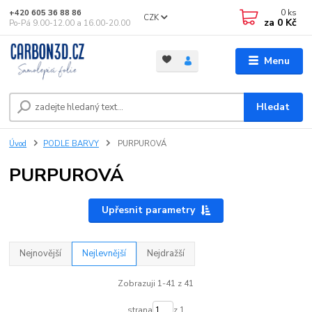
0
ks
+420 605 36 88 86
CZK
za
0 Kč
Po-Pá 9.00-12.00 a 16.00-20.00
Menu
Hledat
Úvod
PODLE BARVY
PURPUROVÁ
PURPUROVÁ
Upřesnit parametry
Nejnovější
Nejlevnější
Nejdražší
Zobrazuji 1-41 z 41
strana
z 1