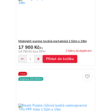
Midnight purple lesklá metalická 1.52m x 18m
17 900 Kč
/
ks
2 týdny od objednání
14 793 Kč
bez DPH
Přidat do košíku
Akce
Doprava ZDARMA