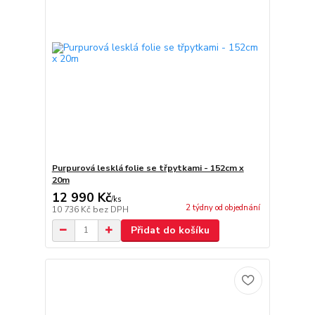
Purpurová lesklá folie se třpytkami - 152cm x
20m
12 990 Kč
/
ks
2 týdny od objednání
10 736 Kč
bez DPH
Přidat do košíku