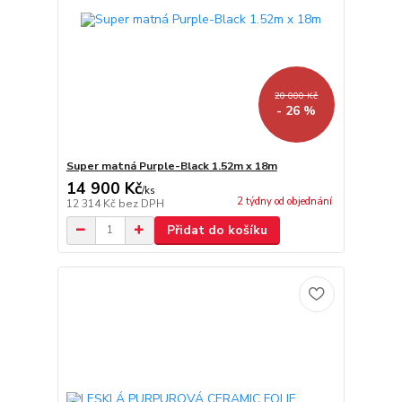
20 000 Kč
- 26 %
Super matná Purple-Black 1.52m x 18m
14 900 Kč
/
ks
2 týdny od objednání
12 314 Kč
bez DPH
Přidat do košíku