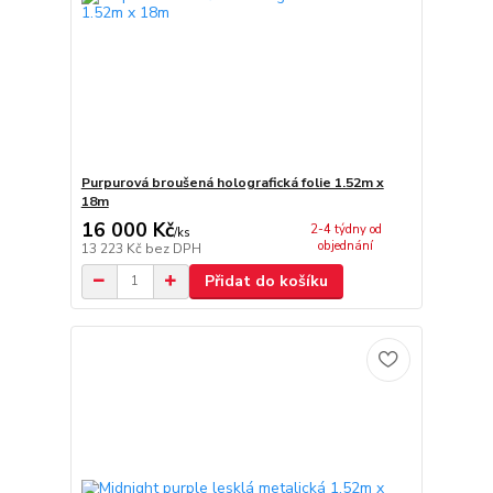
Purpurová broušená holografická folie 1.52m x
18m
16 000 Kč
2-4 týdny od
/
ks
objednání
13 223 Kč
bez DPH
Přidat do košíku