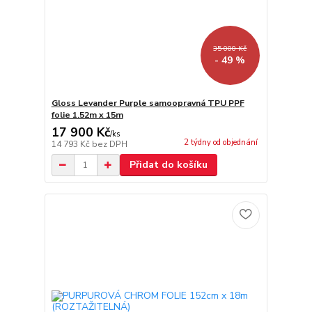
35 000 Kč
- 49 %
Gloss Levander Purple samoopravná TPU PPF
folie 1.52m x 15m
17 900 Kč
/
ks
2 týdny od objednání
14 793 Kč
bez DPH
Přidat do košíku