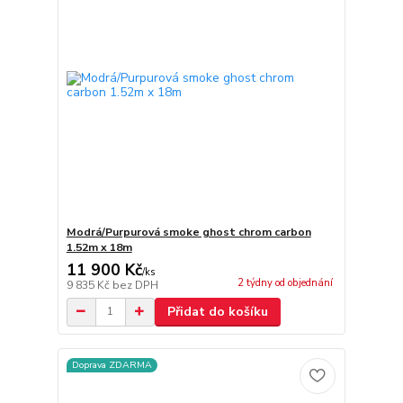
Modrá/Purpurová smoke ghost chrom carbon
1.52m x 18m
11 900 Kč
/
ks
2 týdny od objednání
9 835 Kč
bez DPH
Přidat do košíku
Doprava ZDARMA