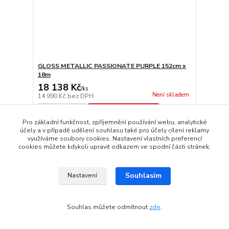
GLOSS METALLIC PASSIONATE PURPLE 152cm x
18m
18 138 Kč
/
ks
Není skladem
14 990 Kč
bez DPH
Přidat do košíku
Pro základní funkčnost, zpříjemnění používání webu, analytické
účely a v případě udělení souhlasu také pro účely cílení reklamy
využíváme soubory cookies. Nastavení vlastních preferencí
Doprava ZDARMA
cookies můžete kdykoli upravit odkazem ve spodní části stránek.
Souhlasím
Nastavení
Souhlas můžete odmítnout
zde
.