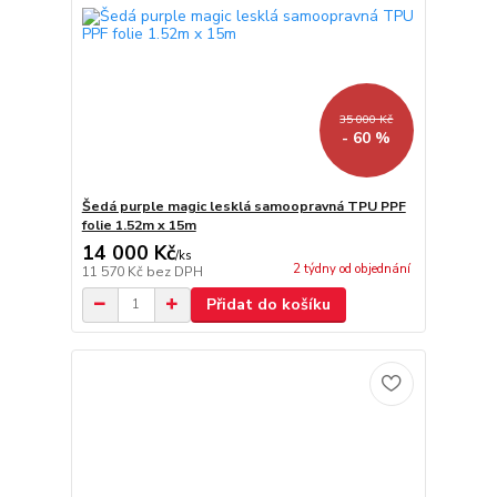
35 000 Kč
- 60 %
Šedá purple magic lesklá samoopravná TPU PPF
folie 1.52m x 15m
14 000 Kč
/
ks
2 týdny od objednání
11 570 Kč
bez DPH
Přidat do košíku