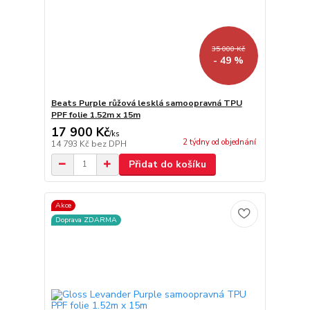
35 000 Kč
- 49 %
Beats Purple růžová lesklá samoopravná TPU
PPF folie 1.52m x 15m
17 900 Kč
/
ks
2 týdny od objednání
14 793 Kč
bez DPH
Přidat do košíku
Akce
Doprava ZDARMA