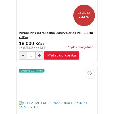
32 000 Kč
- 44 %
Purple Pink ultra lesklá Luxury Series PET 1.52m
x 18m
18 000 Kč
/
ks
2 týdny od objednání
14 876 Kč
bez DPH
Přidat do košíku
Doprava ZDARMA