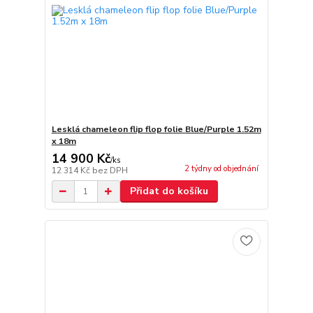
Lesklá chameleon flip flop folie Blue/Purple 1.52m
x 18m
14 900 Kč
/
ks
2 týdny od objednání
12 314 Kč
bez DPH
Přidat do košíku