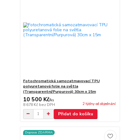
Fotochromatická samozatmavovací TPU
polyuretanová folie na světla
(Transparentní/Purpurová) 30cm x 15m
10 500 Kč
/
ks
2 týdny od objednání
8 678 Kč
bez DPH
Přidat do košíku
Doprava ZDARMA