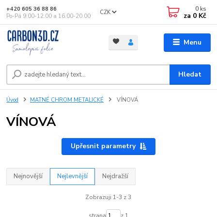
0
ks
+420 605 36 88 86
CZK
za
0 Kč
Po-Pá 9.00-12.00 a 16.00-20.00
Menu
Hledat
Úvod
MATNÉ CHROM METALICKÉ
VÍNOVÁ
VÍNOVÁ
Upřesnit parametry
Nejnovější
Nejlevnější
Nejdražší
Zobrazuji 1-3 z 3
strana
z 1