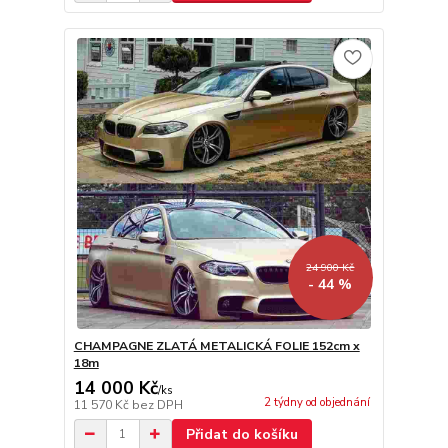
24 900 Kč
- 44 %
CHAMPAGNE ZLATÁ METALICKÁ FOLIE 152cm x
18m
14 000 Kč
/
ks
2 týdny od objednání
11 570 Kč
bez DPH
Přidat do košíku