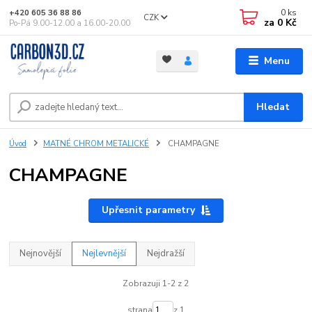
0
ks
+420 605 36 88 86
CZK
za
0 Kč
Po-Pá 9.00-12.00 a 16.00-20.00
Menu
Hledat
Úvod
MATNÉ CHROM METALICKÉ
CHAMPAGNE
CHAMPAGNE
Upřesnit parametry
Nejnovější
Nejlevnější
Nejdražší
Zobrazuji 1-2 z 2
strana
z 1