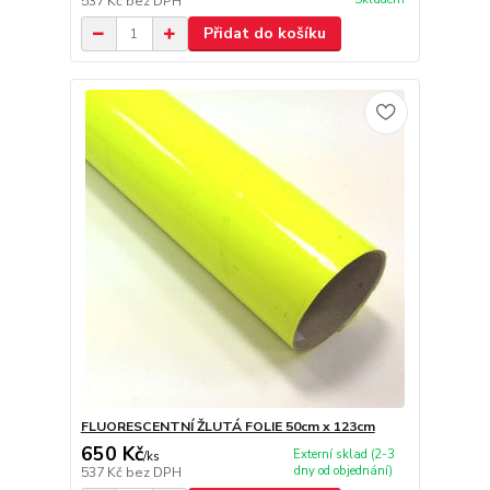
537 Kč
bez DPH
Přidat do košíku
FLUORESCENTNÍ ŽLUTÁ FOLIE 50cm x 123cm
650 Kč
Externí sklad (2-3
/
ks
dny od objednání)
537 Kč
bez DPH