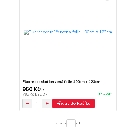
Fluorescentní červená folie 100cm x 123cm
950 Kč
/
ks
Skladem
785 Kč
bez DPH
Přidat do košíku
strana
z 1