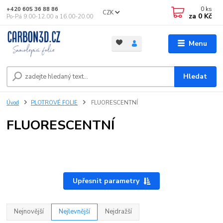
0
ks
+420 605 36 88 86
CZK
za
0 Kč
Po-Pá 9.00-12.00 a 16.00-20.00
Menu
Hledat
Úvod
PLOTROVÉ FOLIE
FLUORESCENTNÍ
FLUORESCENTNÍ
Upřesnit parametry
Nejnovější
Nejlevnější
Nejdražší