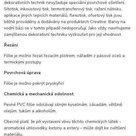
dekorativních technik nevyžaduje speciální povrchové ošetření.
Sítotisk, inkoustový tisk, termotransferový tisk, ražení nátisku,
aplikace jiných lepicích materiálů, flexotisk, ofsetový tisk jsou
běžně prováděny a dodávány na produktech Creative. Barvy na
vodní bázi se v tomto případě nedoporučují. Jako vždy, navrhujeme
zamýšlenou dekorativní techniku vyzkoušet pro její vhodnost.
Řezání
Fólie je možno řezat řezacím plotrem, nářadím z pásové oceli a
termickými postupy.
Povrchová úprava
Fólie je možno pokrýt pryskyřicí
Chemická a mechanická odolnost
Pevné PVC fólie odolávají silným kyselinám, zásadám, většině
olejům, tukům a alkoholům.
Obecně platí, že při vystavení vlivu těchto chemických látek -
aromatické uhlovodíky, ketony a estery – může dojít ke zvětšení
materiálu.