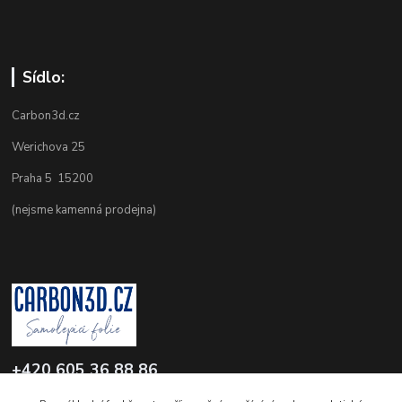
Sídlo:
Carbon3d.cz
Werichova 25
Praha 5 15200
(nejsme kamenná prodejna)
+420 605 36 88 86
Po-Pá 9.00-12.00 a 16.00-20.00