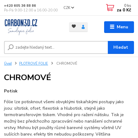
0
ks
+420 605 36 88 86
CZK
za
0 Kč
Po-Pá 9.00-12.00 a 16.00-20.00
Menu
Hledat
Úvod
PLOTROVÉ FOLIE
CHROMOVÉ
CHROMOVÉ
Potisk
Fólie lze potisknout všemi obvyklými tiskařskými postupy jako
jsou: sítotisk, ofset, flexotisk a hlubotisk, stejně jako
termotransferovým tiskem. Vhodné pro ražení nátisku. Tisk je
možný bez předchozího zpracování nebo nanášení ochranné
vrstvy. Mohou být použity různé barevné systémy včetně UV
sušících barev, efekty tím nebudou poškozeny. Většina