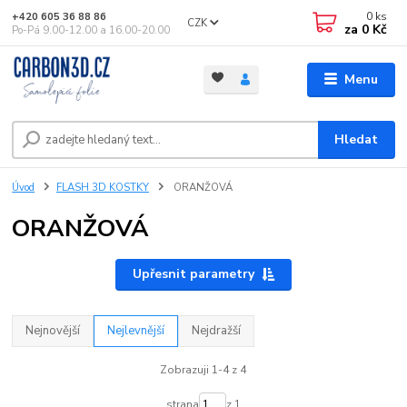
0
ks
+420 605 36 88 86
CZK
za
0 Kč
Po-Pá 9.00-12.00 a 16.00-20.00
Menu
Hledat
Úvod
FLASH 3D KOSTKY
ORANŽOVÁ
ORANŽOVÁ
Upřesnit parametry
Nejnovější
Nejlevnější
Nejdražší
Zobrazuji 1-4 z 4
strana
z 1