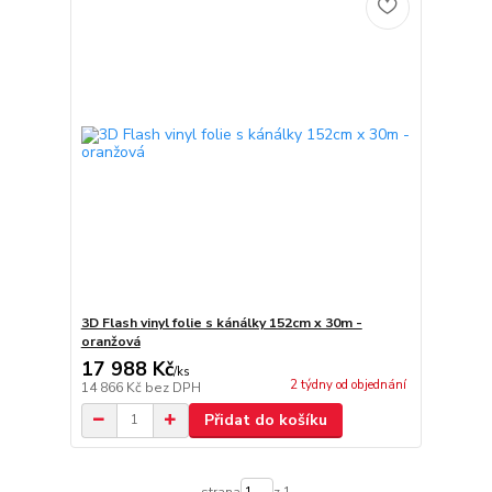
3D Flash vinyl folie s kánálky 152cm x 30m -
oranžová
17 988 Kč
/
ks
2 týdny od objednání
14 866 Kč
bez DPH
Přidat do košíku
strana
z 1