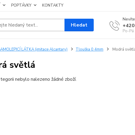
Í
POPTÁVKY
KONTAKTY
Nevíte
Hledat
+420
Po-Pá 
AMOLEPICÍ LÁTKA (imitace Alcantary)
Tlouška 0.4mm
Modrá světl
á světlá
tegorii nebylo nalezeno žádné zboží.