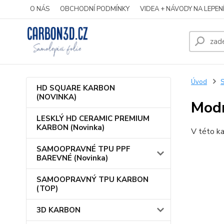
O NÁS
OBCHODNÍ PODMÍNKY
VIDEA + NÁVODY NA LEPEN
Úvod
S
HD SQUARE KARBON
(NOVINKA)
Modr
LESKLÝ HD CERAMIC PREMIUM
KARBON (Novinka)
V této ka
SAMOOPRAVNÉ TPU PPF
BAREVNÉ (Novinka)
SAMOOPRAVNÝ TPU KARBON
(TOP)
3D KARBON