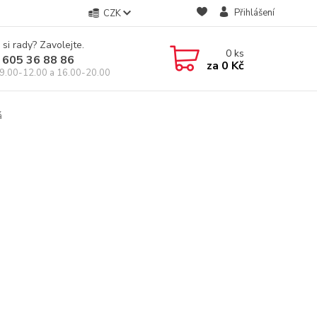
Přihlášení
CZK
 si rady? Zavolejte.
0
ks
 605 36 88 86
za
0 Kč
9.00-12.00 a 16.00-20.00
á