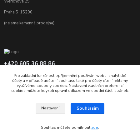
Werichova 25
Praha 5 15200
(nejsme kamenná prodejna)
+420 605 36 88 86
Po-Pá 9.00-12.00 a 16.00-20.00
Pro základní funkčnost, zpříjemnění používání webu, analytické
účely a v případě udělení souhlasu také pro účely cílení reklamy
info@carbon3d.cz
využíváme soubory cookies. Nastavení vlastních preferencí
cookies můžete kdykoli upravit odkazem ve spodní části stránek.
Souhlasím
Nastavení
© Copyright 2011-2026 www.carbon3d.cz
Souhlas můžete odmítnout
zde
.
Vytvořeno na
Eshop-rychle.cz