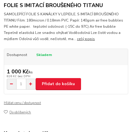
FOLIE S IMITACÍ BROUŠENÉHO TITANU
SAMOLEPÍCÍ FOLIE S KANÁLKY V LEPIDLE, S IMITACÍ BROUŠENÉHO
TITANU Film: 180micron / 0.18mm PVC. Papír: 140gsm air free bubbles
PE white paper. teplotní odolnost: (-15C do 97C) Air free bubble
Tepelně elastická Lze snadno ohýbat Voděodolná Lze čistit vodou a
mýdlem Odolná vůči vodě, nečistotě, ma...
celý popis
Dostupnost
Skladem
1 000 Kč
/
ks
826 Kč
bez DPH
Přidat do košíku
Hlídat cenu / dostupnost
Do oblíbených