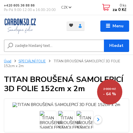
0
ks
+420 605 36 88 86
CZK
za
0 Kč
Po-Pá 9.00-12.00 a 16.00-20.00
Menu
Hledat
Úvod
SPECIÁLNÍ FOLIE
TITAN BROUŠENÁ SAMOLEPICÍ 3D FOLIE
152cm x 2m
TITAN BROUŠENÁ SAMOLEPICÍ
3D FOLIE 152cm x 2m
2 800 Kč
- 64 %