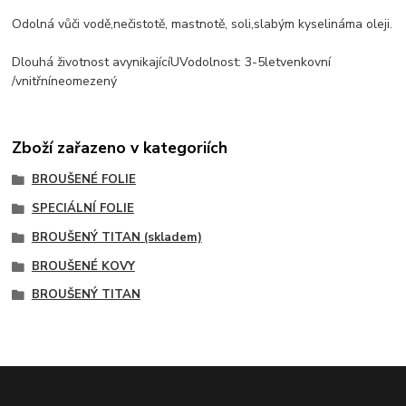
Odolná vůči
vodě
,
nečistotě, mastnotě
, soli
,
slabým kyselinám
a oleji.
Dlouhá životnost a
vynikající
UV
odolnost
: 3-5
let
venkovní
/
vnitřní
neomezený
Zboží zařazeno v kategoriích
BROUŠENÉ FOLIE
SPECIÁLNÍ FOLIE
BROUŠENÝ TITAN (skladem)
BROUŠENÉ KOVY
BROUŠENÝ TITAN