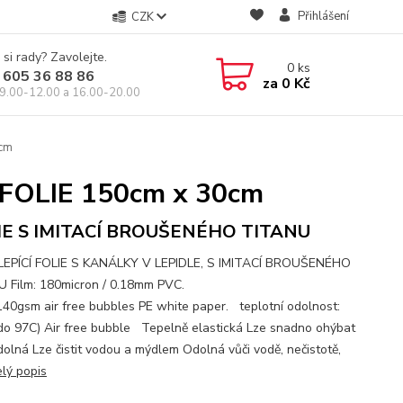
Přihlášení
CZK
 si rady? Zavolejte.
0
ks
 605 36 88 86
za
0 Kč
9.00-12.00 a 16.00-20.00
cm
FOLIE 150cm x 30cm
IE S IMITACÍ BROUŠENÉHO TITANU
EPÍCÍ FOLIE S KANÁLKY V LEPIDLE, S IMITACÍ BROUŠENÉHO
 Film: 180micron / 0.18mm PVC.
 140gsm air free bubbles PE white paper. teplotní odolnost:
do 97C) Air free bubble Tepelně elastická Lze snadno ohýbat
olná Lze čistit vodou a mýdlem Odolná vůči vodě, nečistotě,
elý popis