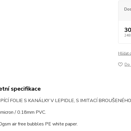
Dos
30
248
Hlídat 
Do 
tní specifikace
ÍCÍ FOLIE S KANÁLKY V LEPIDLE, S IMITACÍ BROUŠENÉH
0micron / 0.18mm PVC.
0gsm air free bubbles PE white paper.