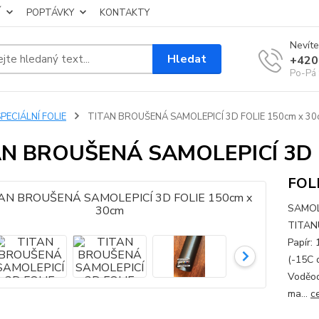
Í
POPTÁVKY
KONTAKTY
Nevíte
Hledat
+420
Po-Pá 
PECIÁLNÍ FOLIE
TITAN BROUŠENÁ SAMOLEPICÍ 3D FOLIE 150cm x 30
AN BROUŠENÁ SAMOLEPICÍ 3D 
FOL
SAMOL
TITANU
Papír:
(-15C 
Voděod
ma...
c