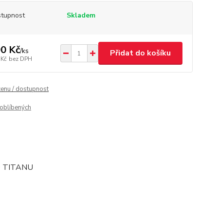
tupnost
Skladem
0 Kč
/
ks
Přidat do košíku
 Kč
bez DPH
cenu / dostupnost
oblíbených
O TITANU