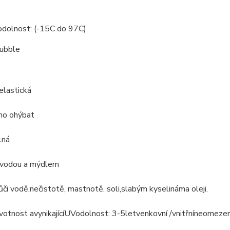
odolnost: (-15C do 97C)
bubble
elastická
no ohýbat
lná
vodou a mýdlem
ůči
vodě
,
nečistotě, mastnotě
, soli
,
slabým kyselinám
a oleji.
votnost a
vynikající
UV
odolnost
: 3-5
let
venkovní /
vnitřní
neomeze