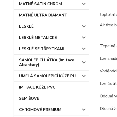
MATNÉ SATIN CHROM
teplotní 
MATNÉ ULTRA DIAMANT
Air free 
LESKLÉ
LESKLÉ METALICKÉ
Tepelně 
LESKLÉ SE TŘPYTKAMI
Lze snad
SAMOLEPICÍ LÁTKA (imitace
Alcantary)
Voděodo
UMĚLÁ SAMOLEPICÍ KŮŽE PU
Lze čistit
IMITACE KŮŽE PVC
Odolná v
SEMIŠOVÉ
Dlouhá ži
CHROMOVÉ PREMIUM