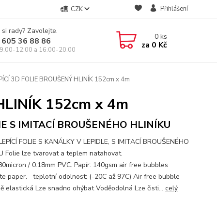
Přihlášení
CZK
 si rady? Zavolejte.
0
ks
 605 36 88 86
za
0 Kč
9.00-12.00 a 16.00-20.00
CÍ 3D FOLIE BROUŠENÝ HLINÍK 152cm x 4m
LINÍK 152cm x 4m
IE S IMITACÍ BROUŠENÉHO HLINÍKU
EPÍCÍ FOLIE S KANÁLKY V LEPIDLE, S IMITACÍ BROUŠENÉHO
U Folie lze tvarovat a teplem natahovat.
180micron / 0.18mm PVC. Papír: 140gsm air free bubbles
te paper. teplotní odolnost: (-20C až 97C) Air free bubble
ě elastická Lze snadno ohýbat Voděodolná Lze čisti...
celý