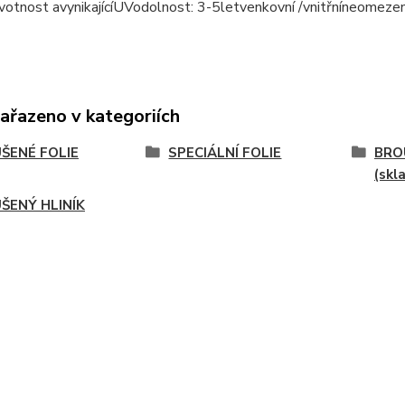
votnost a
vynikající
UV
odolnost
: 3-5
let
venkovní /
vnitřní
neomeze
zařazeno v kategoriích
ŠENÉ FOLIE
SPECIÁLNÍ FOLIE
BRO
(skl
ŠENÝ HLINÍK