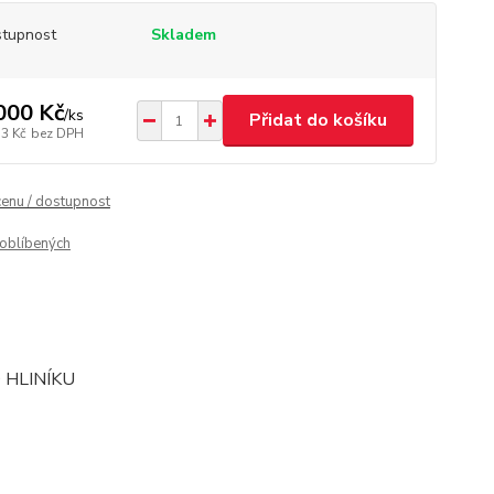
tupnost
Skladem
000 Kč
/
ks
Přidat do košíku
53 Kč
bez DPH
cenu / dostupnost
oblíbených
 HLINÍKU