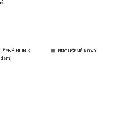
ný
UŠENÝ HLINÍK
BROUŠENÉ KOVY
adem)