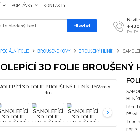
Í
POPTÁVKY
KONTAKTY
Nevíte
Hledat
+420
Po-Pá 
PECIÁLNÍ FOLIE
BROUŠENÉ KOVY
BROUŠENÝ HLINÍK
SAMOLEPÍ
OLEPÍCÍ 3D FOLIE BROUŠENÝ H
FOL
SAMOL
HLINÍK
Film: 
PE whi
Tepeln
popis