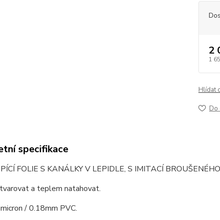
Dos
2 
1 6
Hlídat 
Do 
tní specifikace
ÍCÍ FOLIE S KANÁLKY V LEPIDLE, S IMITACÍ BROUŠENÉHO
 tvarovat a teplem natahovat.
0micron / 0.18mm PVC.