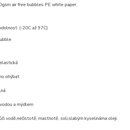
0gsm air free bubbles PE white paper.
odolnost: (-20C až 97C)
bubble
elastická
no ohýbat
lná
vodou a mýdlem
ůči
vodě
,
nečistotě, mastnotě
, soli
,
slabým kyselinám
a oleji.