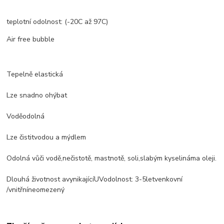
teplotní odolnost: (-20C až 97C)
Air free bubble
Tepelně elastická
Lze snadno ohýbat
Voděodolná
Lze čistit
vodou a mýdlem
Odolná vůči
vodě
,
nečistotě, mastnotě
, soli
,
slabým kyselinám
a oleji.
Dlouhá životnost a
vynikající
UV
odolnost
: 3-5
let
venkovní
/
vnitřní
neomezený