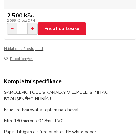
2 500 Kč
/
ks
2 066 Kč
bez DPH
Přidat do košíku
Hlídat cenu / dostupnost
Do oblíbených
Kompletní specifikace
SAMOLEPÍCÍ FOLIE S KANÁLKY V LEPIDLE, S IMITACÍ
BROUŠENÉHO HLINÍKU
Folie lze tvarovat a teplem natahovat.
Film: 180micron / 0.18mm PVC.
Papír: 140gsm air free bubbles PE white paper.