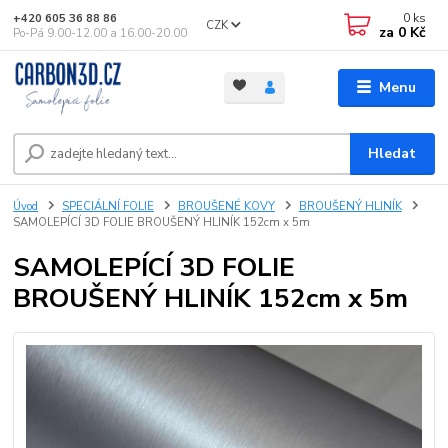
0
ks
+420 605 36 88 86
CZK
za
0 Kč
Po-Pá 9.00-12.00 a 16.00-20.00
Menu
Hledat
Úvod
SPECIÁLNÍ FOLIE
BROUŠENÉ KOVY
BROUŠENÝ HLINÍK
SAMOLEPÍCÍ 3D FOLIE BROUŠENÝ HLINÍK 152cm x 5m
SAMOLEPÍCÍ 3D FOLIE
BROUŠENÝ HLINÍK 152cm x 5m