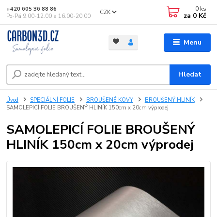
0
ks
+420 605 36 88 86
CZK
za
0 Kč
Po-Pá 9.00-12.00 a 16.00-20.00
Menu
Hledat
Úvod
SPECIÁLNÍ FOLIE
BROUŠENÉ KOVY
BROUŠENÝ HLINÍK
SAMOLEPICÍ FOLIE BROUŠENÝ HLINÍK 150cm x 20cm výprodej
SAMOLEPICÍ FOLIE BROUŠENÝ
HLINÍK 150cm x 20cm výprodej