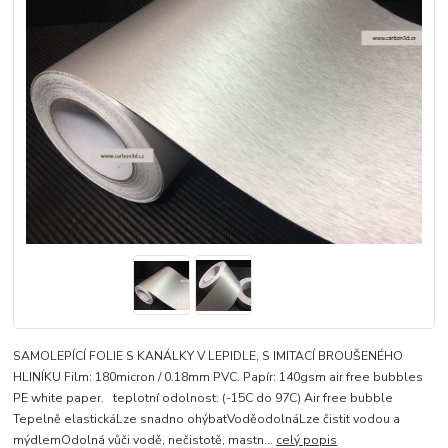
SAMOLEPÍCÍ FOLIE S KANÁLKY V LEPIDLE, S IMITACÍ BROUŠENÉHO
HLINÍKU Film: 180micron / 0.18mm PVC. Papír: 140gsm air free bubbles
PE white paper. teplotní odolnost: (-15C do 97C) Air free bubble
Tepelně elastickáLze snadno ohýbatVoděodolnáLze čistit vodou a
mýdlemOdolná vůči vodě, nečistotě, mastn...
celý popis