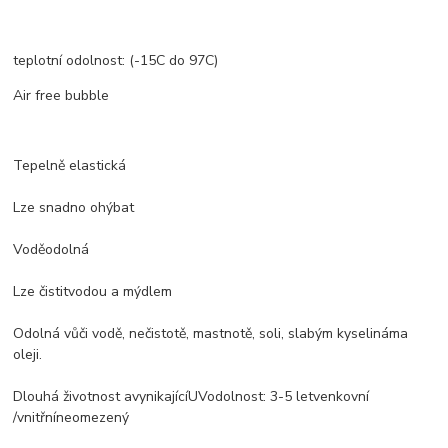
teplotní odolnost: (-15C do 97C)
Air free bubble
Tepelně elastická
Lze snadno ohýbat
Voděodolná
Lze čistit
vodou a mýdlem
Odolná vůči
vodě
,
nečistotě, mastnotě
, soli,
slabým kyselinám
a
oleji.
Dlouhá životnost a
vynikající
UV
odolnost
: 3-5
let
venkovní
/
vnitřní
neomezený