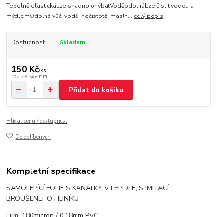
Tepelně elastickáLze snadno ohýbatVoděodolnáLze čistit vodou a
mýdlemOdolná vůči vodě, nečistotě, mastn...
celý popis
Dostupnost
Skladem
150 Kč
/
ks
124 Kč
bez DPH
Přidat do košíku
Hlídat cenu / dostupnost
Do oblíbených
Kompletní specifikace
SAMOLEPÍCÍ FOLIE S KANÁLKY V LEPIDLE, S IMITACÍ
BROUŠENÉHO HLINÍKU
Film: 180micron / 0.18mm PVC.