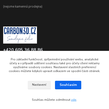
(nejsme kamenná prodejna)
+420 605 36 88 86
Po-Pá 9.00-12.00 a 16.00-20.00
Pro základní funkčnost, zpříjemnění používání webu, analytické
účely a v případě udělení souhlasu také pro účely cílení reklamy
info@carbon3d.cz
využíváme soubory cookies. Nastavení vlastních preferencí
cookies můžete kdykoli upravit odkazem ve spodní části stránek.
Souhlasím
Nastavení
© Copyright 2011-2026 www.carbon3d.cz
Souhlas můžete odmítnout
zde
.
Vytvořeno na
Eshop-rychle.cz