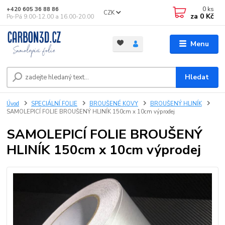
0
ks
+420 605 36 88 86
CZK
za
0 Kč
Po-Pá 9.00-12.00 a 16.00-20.00
Menu
Hledat
Úvod
SPECIÁLNÍ FOLIE
BROUŠENÉ KOVY
BROUŠENÝ HLINÍK
SAMOLEPICÍ FOLIE BROUŠENÝ HLINÍK 150cm x 10cm výprodej
SAMOLEPICÍ FOLIE BROUŠENÝ
HLINÍK 150cm x 10cm výprodej