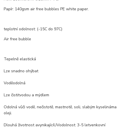
Papír: 140gsm air free bubbles PE white paper.
teplotní odolnost: (-15C do 97C)
Air free bubble
Tepelně elastická
Lze snadno ohýbat
Voděodolná
Lze čistit
vodou a mýdlem
Odolná vůči
vodě
,
nečistotě, mastnotě
, soli,
slabým kyselinám
a
oleji.
Dlouhá životnost a
vynikající
UV
odolnost
: 3-5
let
venkovní