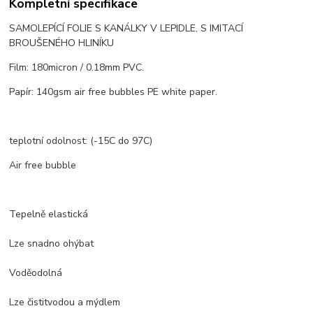
Kompletní specifikace
SAMOLEPÍCÍ FOLIE S KANÁLKY V LEPIDLE, S IMITACÍ
BROUŠENÉHO HLINÍKU
Film: 180micron / 0.18mm PVC.
Papír: 140gsm air free bubbles PE white paper.
teplotní odolnost: (-15C do 97C)
Air free bubble
Tepelně elastická
Lze snadno ohýbat
Voděodolná
Lze čistit
vodou a mýdlem