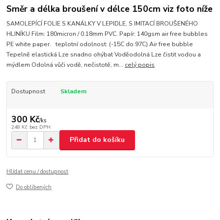
Směr a délka broušení v délce 150cm viz foto níže
SAMOLEPÍCÍ FOLIE S KANÁLKY V LEPIDLE, S IMITACÍ BROUŠENÉHO
HLINÍKU Film: 180micron / 0.18mm PVC. Papír: 140gsm air free bubbles
PE white paper. teplotní odolnost: (-15C do 97C) Air free bubble
Tepelně elastická Lze snadno ohýbat Voděodolná Lze čistit vodou a
mýdlem Odolná vůči vodě, nečistotě, m...
celý popis
Dostupnost
Skladem
300 Kč
/
ks
248 Kč
bez DPH
Přidat do košíku
Hlídat cenu / dostupnost
Do oblíbených