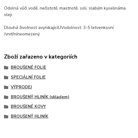
Odolná vůči
vodě
,
nečistotě, mastnotě
, soli,
slabým kyselinám
a
oleji.
Dlouhá životnost a
vynikající
UV
odolnost
: 3-5
let
venkovní
/
vnitřní
neomezený
Zboží zařazeno v kategoriích
BROUŠENÉ FOLIE
SPECIÁLNÍ FOLIE
VÝPRODEJ
BROUŠENÝ HLINÍK (skladem)
BROUŠENÉ KOVY
BROUŠENÝ HLINÍK