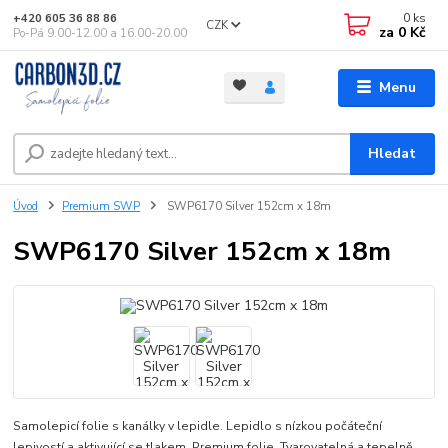
0
ks
+420 605 36 88 86
CZK
za
0 Kč
Po-Pá 9.00-12.00 a 16.00-20.00
Menu
Hledat
Úvod
Premium SWP
SWP6170 Silver 152cm x 18m
SWP6170 Silver 152cm x 18m
Samolepicí folie s kanálky v lepidle. Lepidlo s nízkou počáteční
lepivostí a aktivující se tlakem. Premium folie. Tvarovatelná a tepelně