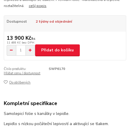
roztažitelná.
celý popis
Dostupnost
2 týdny od objednání
13 900 Kč
/
ks
11 488 Kč
bez DPH
Přidat do košíku
Číslo produktu:
SWP6170
Hlídat cenu / dostupnost
Do oblíbených
Kompletní specifikace
Samolepicí folie s kanálky v lepidle.
Lepidlo s nízkou počáteční lepivostí a aktivující se tlakem.