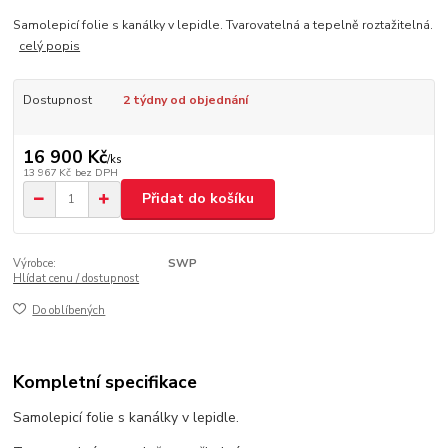
Samolepicí folie s kanálky v lepidle. Tvarovatelná a tepelně roztažitelná.
celý popis
Dostupnost
2 týdny od objednání
16 900 Kč
/
ks
13 967 Kč
bez DPH
Přidat do košíku
Výrobce:
SWP
Hlídat cenu / dostupnost
Do oblíbených
Kompletní specifikace
Samolepicí folie s kanálky v lepidle.