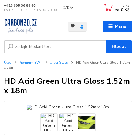
0
ks
+420 605 36 88 86
CZK
za
0 Kč
Po-Pá 9.00-12.00 a 16.00-20.00
Menu
Hledat
Úvod
Premium SWP
Ultra Gloss
HD Acid Green Ultra Gloss 1.52m
x 18m
HD Acid Green Ultra Gloss 1.52m
x 18m