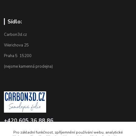
Sídlo:
Carbon3d.cz
Werichova 25
Praha 5 15200
(nejsme kamenná prodejna)
+420 605 36 88 86
Po-Pá 9.00-12.00 a 16.00-20.00
Pro základní funkčnost, zpříjemnění používání webu, analytické