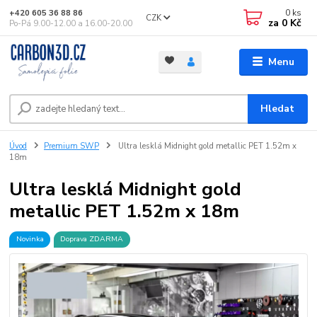
0
ks
+420 605 36 88 86
CZK
za
0 Kč
Po-Pá 9.00-12.00 a 16.00-20.00
Menu
Hledat
Úvod
Premium SWP
Ultra lesklá Midnight gold metallic PET 1.52m x
18m
Ultra lesklá Midnight gold
metallic PET 1.52m x 18m
Novinka
Doprava ZDARMA