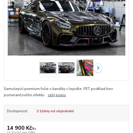
Samolepicí premium folie s kanálky v lepidle. PET podklad bez
pomerančového efektu.
celý popis
Dostupnost
2 týdny od objednání
14 900 Kč
/
ks
12 314 Kč
bez DPH