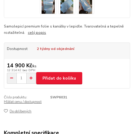
Samolepicí premium folie s kanálky v lepidle. Tvarovatelná a tepelně
roztažitelná.
celý popis
Dostupnost
2 týdny od objednání
14 900 Kč
/
ks
12 314 Kč
bez DPH
Přidat do košíku
Číslo produktu:
SWP6031
Hlídat cenu / dostupnost
Do oblíbených
Kompletní specifikace