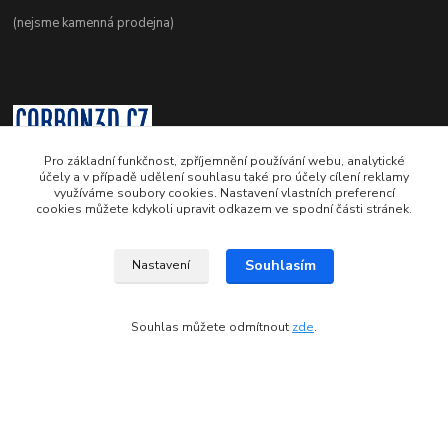
(nejsme kamenná prodejna)
Pro základní funkčnost, zpříjemnění používání webu, analytické
účely a v případě udělení souhlasu také pro účely cílení reklamy
využíváme soubory cookies. Nastavení vlastních preferencí
+420 605 36 88 86
cookies můžete kdykoli upravit odkazem ve spodní části stránek.
Po-Pá 9.00-12.00 a 16.00-20.00
info@carbon3d.cz
Souhlasím
Nastavení
Souhlas můžete odmítnout
zde
.
© Copyright 2011-2026 www.carbon3d.cz
Vytvořeno na
Eshop-rychle.cz