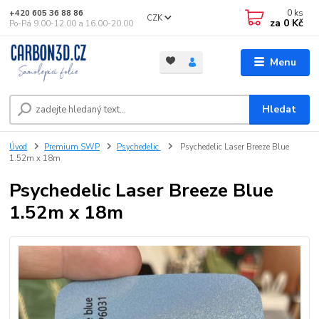
0
ks
+420 605 36 88 86
CZK
za
0 Kč
Po-Pá 9.00-12.00 a 16.00-20.00
Menu
Hledat
Úvod
Premium SWP
Psychedelic
Psychedelic Laser Breeze Blue
1.52m x 18m
Psychedelic Laser Breeze Blue
1.52m x 18m