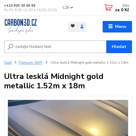
0
ks
+420 605 36 88 86
CZK
za
0 Kč
Po-Pá 9.00-12.00 a 16.00-20.00
Menu
Hledat
Úvod
Premium SWP
Ultra lesklá Midnight gold metallic 1.52m x 18m
Ultra lesklá Midnight gold
metallic 1.52m x 18m