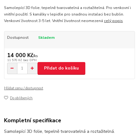
Samolepící 3D folie, tepelně tvarovatelná a roztažitelná. Pro venkovní i
vnitřní použití. S kanálky v lepidle pro snadnou instalaci bez bublin.
Venkovní životnost 3-5 let. Vnitřní životnost neomezená
celý popis
Dostupnost
Skladem
14 000 Kč
/
ks
11 570 Kč
bez DPH
Přidat do košíku
Hlídat cenu / dostupnost
Do oblíbených
Kompletní specifikace
Samolepící 3D folie, tepelně tvarovatelná a roztažitelná.