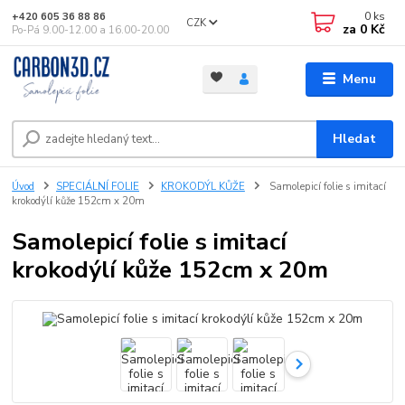
0
ks
+420 605 36 88 86
CZK
za
0 Kč
Po-Pá 9.00-12.00 a 16.00-20.00
Menu
Hledat
Úvod
SPECIÁLNÍ FOLIE
KROKODÝL KŮŽE
Samolepicí folie s imitací
krokodýlí kůže 152cm x 20m
Samolepicí folie s imitací
krokodýlí kůže 152cm x 20m