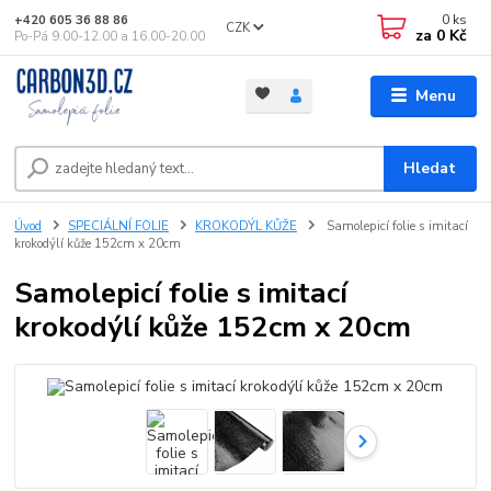
0
ks
+420 605 36 88 86
CZK
za
0 Kč
Po-Pá 9.00-12.00 a 16.00-20.00
Menu
Hledat
Úvod
SPECIÁLNÍ FOLIE
KROKODÝL KŮŽE
Samolepicí folie s imitací
krokodýlí kůže 152cm x 20cm
Samolepicí folie s imitací
krokodýlí kůže 152cm x 20cm