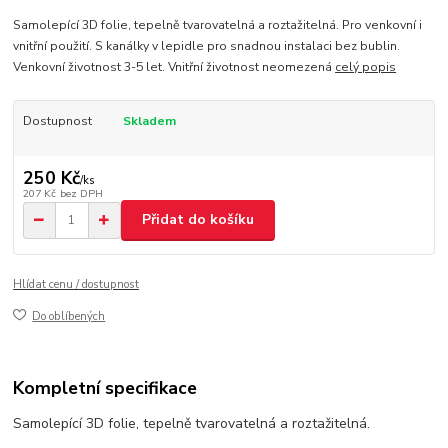
Samolepící 3D folie, tepelně tvarovatelná a roztažitelná. Pro venkovní i
vnitřní použití. S kanálky v lepidle pro snadnou instalaci bez bublin.
Venkovní životnost 3-5 let. Vnitřní životnost neomezená
celý popis
Dostupnost
Skladem
250 Kč
/
ks
207 Kč
bez DPH
Přidat do košíku
Hlídat cenu / dostupnost
Do oblíbených
Kompletní specifikace
Samolepící 3D folie, tepelně tvarovatelná a roztažitelná.