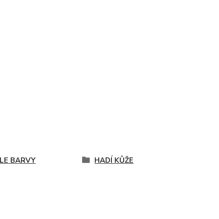
LE BARVY
HADÍ KŮŽE