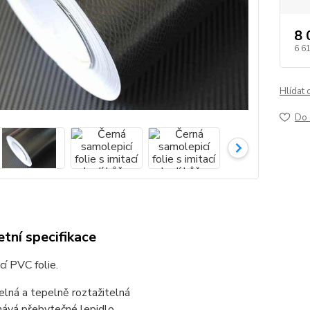
8 
6 6
Hlídat 
Do 
tní specifikace
í PVC folie.
lná a tepelně roztažitelná
ává přebytečné lepidlo