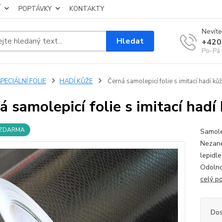
Í
POPTÁVKY
KONTAKTY
Nevíte
Hledat
+420
Po-Pá 
PECIÁLNÍ FOLIE
HADÍ KŮŽE
Černá samolepicí folie s imitací hadí 
á samolepicí folie s imitací had
 ZDARMA
Samole
Nezane
lepidl
Odolno
celý p
Dos