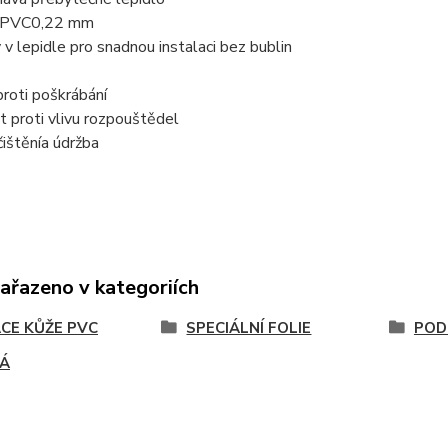
 PVC
0,22 mm
 v lepidle pro snadnou instalaci bez bublin
roti poškrábání
 proti vlivu rozpouštědel
ištění
a údržba
zařazeno v kategoriích
ACE KŮŽE PVC
SPECIÁLNÍ FOLIE
POD
Á