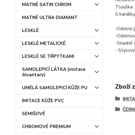
MATNÉ SATIN CHROM
Tlouška
:
S kanálky
MATNÉ ULTRA DIAMANT
-
Odolný p
LESKLÉ
-
Odolnost
-
Snadné č
LESKLÉ METALICKÉ
- Stylový
LESKLÉ SE TŘPYTKAMI
SAMOLEPICÍ LÁTKA (imitace
Alcantary)
Zboží 
UMĚLÁ SAMOLEPICÍ KŮŽE PU
IMIT
IMITACE KŮŽE PVC
ČERN
SEMIŠOVÉ
CHROMOVÉ PREMIUM