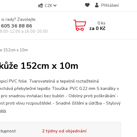
Přihlášení
CZK
 si rady? Zavolejte.
0
ks
 605 36 88 86
za
0 Kč
9.00-12.00 a 16.00-20.00
kůže 152cm x 10m
í kůže 152cm x 10m
picí PVC folie. Tvarovatelná a tepelně roztažitelná
chává přebytečné lepidlo Tlouška: PVC 0,22 mm S kanálky v
e pro snadnou instalaci bez bublin - Odolný proti poškrábání -
st proti vlivu rozpouštědel - Snadné čištění a údržba - Stylový
opis
tupnost
2 týdny od objednání