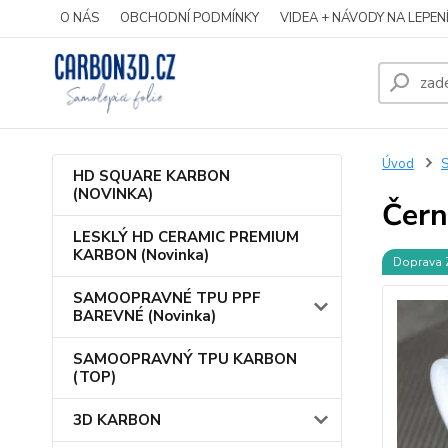
O NÁS
OBCHODNÍ PODMÍNKY
VIDEA + NÁVODY NA LEPEN
Úvod
S
HD SQUARE KARBON
(NOVINKA)
Čern
LESKLÝ HD CERAMIC PREMIUM
KARBON (Novinka)
Doprava
SAMOOPRAVNÉ TPU PPF
BAREVNÉ (Novinka)
SAMOOPRAVNÝ TPU KARBON
(TOP)
3D KARBON