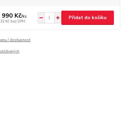
 990 Kč
/
ks
Přidat do košíku
132 Kč
bez DPH
cenu / dostupnost
oblíbených