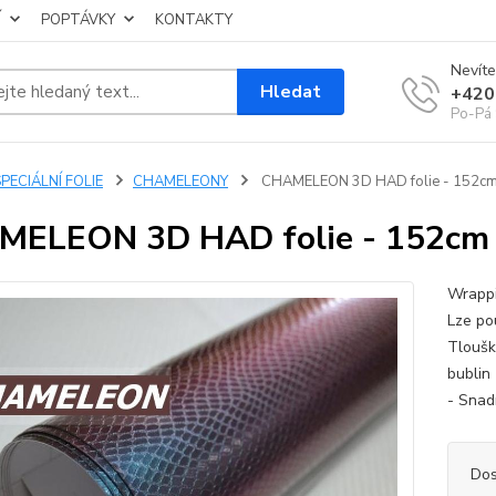
Í
POPTÁVKY
KONTAKTY
Nevíte
Hledat
+420
Po-Pá 
PECIÁLNÍ FOLIE
CHAMELEONY
CHAMELEON 3D HAD folie - 152cm
MELEON 3D HAD folie - 152cm
Wrappi
Lze po
Tloušk
bublin
- Snadn
Dos