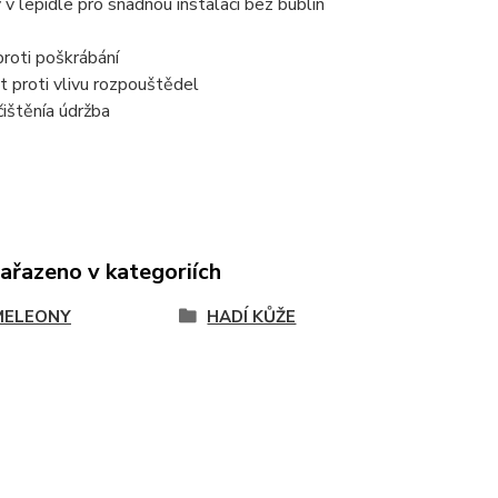
 v lepidle pro snadnou instalaci bez bublin
roti poškrábání
 proti vlivu rozpouštědel
ištění
a údržba
zařazeno v kategoriích
MELEONY
HADÍ KŮŽE