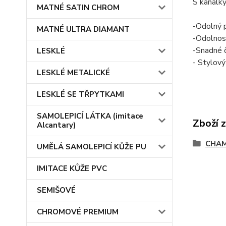
S kanálky
MATNÉ SATIN CHROM
-
Odolný p
MATNÉ ULTRA DIAMANT
-
Odolnost
-
Snadné č
LESKLÉ
- Stylový
LESKLÉ METALICKÉ
LESKLÉ SE TŘPYTKAMI
SAMOLEPICÍ LÁTKA (imitace
Zboží 
Alcantary)
CHA
UMĚLÁ SAMOLEPICÍ KŮŽE PU
IMITACE KŮŽE PVC
SEMIŠOVÉ
CHROMOVÉ PREMIUM