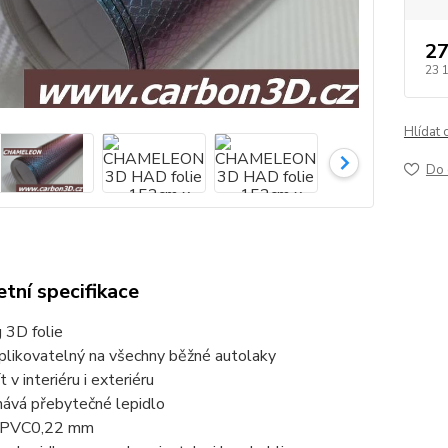
27
23 
Hlídat 
Do 
tní specifikace
 3D folie
plikovatelný na všechny běžné autolaky
 v interiéru i exteriéru
ává přebytečné lepidlo
 PVC
0,22 mm