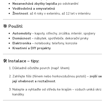
Nezanechává zbytky lepidla
po odstranění
Voděodolná a omyvatelná
Životnost
: až 4 roky v exteriéru, až 12 let v interiéru
🎯
Použití:
Automobily
– kapoty, střechy, zrcátka, interiér, spojlery
Domácnost
– nábytek, spotřebiče, dekorační prvky
Elektronika
– notebooky, telefony, konzole
Kreativní a DIY projekty
🛠️
Instalace – tipy:
Důkladně očistěte povrch (např. lihem).
Zahřejte fólii (fénem nebo horkovzdušnou pistolí) –
zvýší se
její ohebnost a roztažnost
.
Nalepte a vyhlaďte od středu ke krajům – vzduch uniká skrz
kanálky.