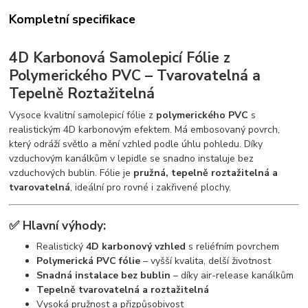
Kompletní specifikace
4D Karbonová Samolepicí Fólie z
Polymerického PVC – Tvarovatelná a
Tepelně Roztažitelná
Vysoce kvalitní samolepicí fólie z
polymerického PVC
s
realistickým 4D karbonovým efektem. Má embosovaný povrch,
který odráží světlo a mění vzhled podle úhlu pohledu. Díky
vzduchovým kanálkům v lepidle se snadno instaluje bez
vzduchových bublin. Fólie je
pružná, tepelně roztažitelná a
tvarovatelná
, ideální pro rovné i zakřivené plochy.
✅
Hlavní výhody:
Realistický
4D karbonový vzhled
s reliéfním povrchem
Polymerická PVC fólie
– vyšší kvalita, delší životnost
Snadná instalace bez bublin
– díky air-release kanálkům
Tepelně tvarovatelná a roztažitelná
Vysoká pružnost a přizpůsobivost