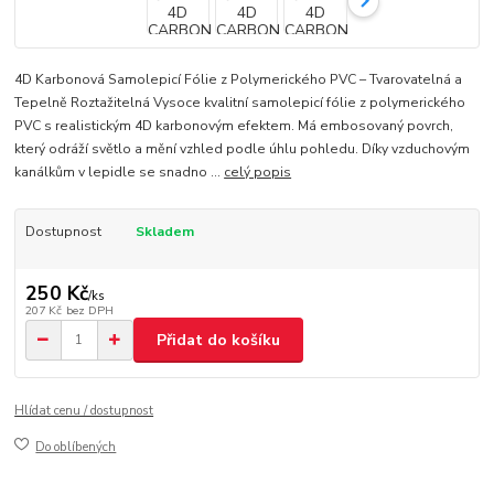
4D Karbonová Samolepicí Fólie z Polymerického PVC – Tvarovatelná a
Tepelně Roztažitelná Vysoce kvalitní samolepicí fólie z polymerického
PVC s realistickým 4D karbonovým efektem. Má embosovaný povrch,
který odráží světlo a mění vzhled podle úhlu pohledu. Díky vzduchovým
kanálkům v lepidle se snadno ...
celý popis
Dostupnost
Skladem
250 Kč
/
ks
207 Kč
bez DPH
Přidat do košíku
Hlídat cenu / dostupnost
Do oblíbených