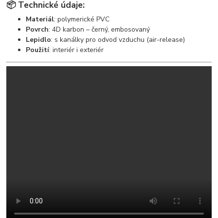
📦
Technické údaje:
Materiál
: polymerické PVC
Povrch
: 4D karbon – černý, embosovaný
Lepidlo
: s kanálky pro odvod vzduchu (air-release)
Použití
: interiér i exteriér