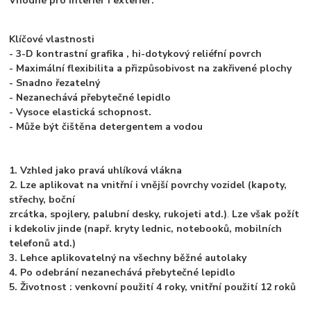
Vhodné pro interiér i exteriér.
Klíčové vlastnosti
- 3-D kontrastní grafika , hi-dotykový reliéfní povrch
- Maximální flexibilita a přizpůsobivost na zakřivené plochy
- Snadno řezatelný
- Nezanechává přebytečné lepidlo
- Vysoce elastická schopnost.
- Může být čištěna detergentem a vodou
1. Vzhled jako pravá uhlíková vlákna
2. Lze aplikovat na vnitřní i vnější povrchy vozidel (kapoty,
střechy, boční
zrcátka, spojlery, palubní desky, rukojeti atd.)
.
Lze však požít
i kdekoliv jinde (např. kryty lednic, notebooků, mobilních
telefonů atd.)
3. Lehce aplikovatelný na všechny běžné autolaky
4. Po odebrání nezanechává přebytečné lepidlo
5. Životnost : venkovní použití 4 roky, vnitřní použití 12 roků