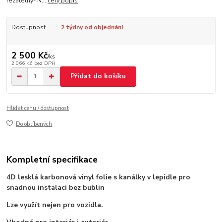
řezatelný- N...
celý popis
Dostupnost
2 týdny od objednání
2 500 Kč
/
ks
2 066 Kč
bez DPH
Přidat do košíku
Hlídat cenu / dostupnost
Do oblíbených
Kompletní specifikace
4D lesklá karbonová vinyl folie s kanálky v lepidle pro
snadnou instalaci bez bublin
Lze využít nejen pro vozidla.