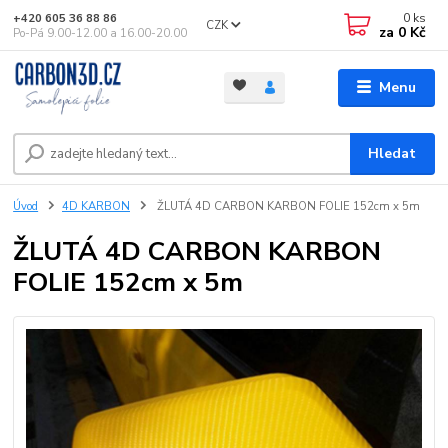
0
ks
+420 605 36 88 86
CZK
za
0 Kč
Po-Pá 9.00-12.00 a 16.00-20.00
Menu
Hledat
Úvod
4D KARBON
ŽLUTÁ 4D CARBON KARBON FOLIE 152cm x 5m
ŽLUTÁ 4D CARBON KARBON
FOLIE 152cm x 5m