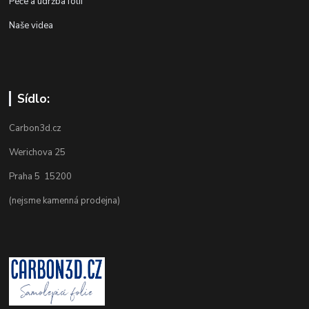
Péče a údržba folií
Naše videa
Sídlo:
Carbon3d.cz
Werichova 25
Praha 5 15200
(nejsme kamenná prodejna)