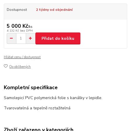
Dostupnost
2 týdny od objednání
5 000 Kč
/
ks
4 132 Kč
bez DPH
Přidat do košíku
Hlídat cenu / dostupnost
Do oblíbených
Kompletní specifikace
Samolepicí PVC polymerická folie s kanálky v lepidle.
Tvarovatelná a tepelně roztažitelná
Zboží zařazeno v kategoriích