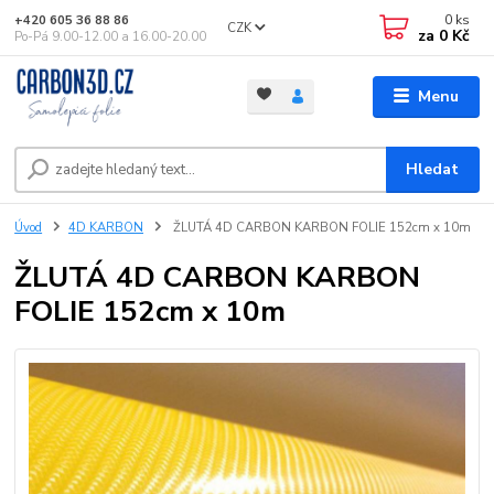
0
ks
+420 605 36 88 86
CZK
za
0 Kč
Po-Pá 9.00-12.00 a 16.00-20.00
Menu
Hledat
Úvod
4D KARBON
ŽLUTÁ 4D CARBON KARBON FOLIE 152cm x 10m
ŽLUTÁ 4D CARBON KARBON
FOLIE 152cm x 10m