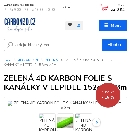
0
ks
+420 605 36 88 86
CZK
za
0 Kč
Po-Pá 9.00-12.00 a 16.00-20.00
Menu
Hledat
Úvod
4D KARBON
ZELENÁ
ZELENÁ 4D KARBON FOLIE S
KANÁLKY V LEPIDLE 152cm x 3m
ZELENÁ 4D KARBON FOLIE S
KANÁLKY V LEPIDLE 152cm x 3m
1 790 Kč
- 16 %