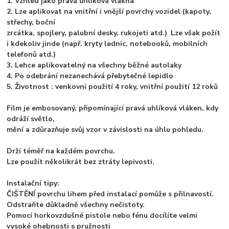
1. Vzhled jako pravá uhlíková vlákna
2. Lze aplikovat na vnitřní i vnější povrchy vozidel (kapoty,
střechy, boční
zrcátka, spojlery, palubní desky, rukojeti atd.)
.
Lze však požít
i kdekoliv jinde (např. kryty lednic, notebooků, mobilních
telefonů atd.)
3. Lehce aplikovatelný na všechny běžné autolaky
4. Po odebrání nezanechává přebytečné lepidlo
5. Životnost : venkovní použití 4 roky, vnitřní použití 12 roků
Film je embosovaný, připomínající pravá uhlíková vláken, kdy
odráží světlo,
mění a zdůrazňuje svůj vzor v závislosti na úhlu pohledu.
Drží téměř na každém povrchu.
Lze použít několikrát bez ztráty lepivosti.
Instalační tipy:
ČIŠTĚNÍ povrchu lihem před instalací pomůže s přilnavostí.
Odstraňte důkladně všechny nečistoty.
Pomocí horkovzdušné pistole nebo fénu docílíte velmi
vysoké ohebnosti s pružnosti