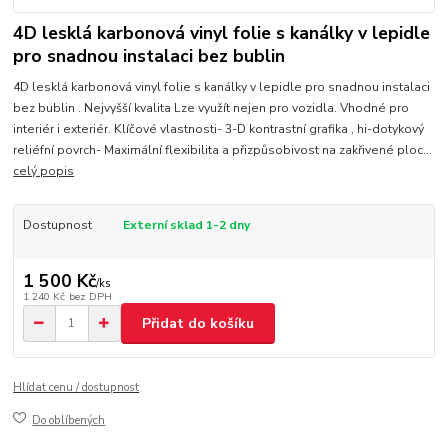
4D lesklá karbonová vinyl folie s kanálky v lepidle
pro snadnou instalaci bez bublin
4D lesklá karbonová vinyl folie s kanálky v lepidle pro snadnou instalaci
bez bublin . Nejvyšší kvalita Lze využít nejen pro vozidla. Vhodné pro
interiér i exteriér. Klíčové vlastnosti- 3-D kontrastní grafika , hi-dotykový
reliéfní povrch- Maximální flexibilita a přizpůsobivost na zakřivené ploc...
celý popis
Dostupnost
Externí sklad 1-2 dny
1 500 Kč
/
ks
1 240 Kč
bez DPH
Přidat do košíku
Hlídat cenu / dostupnost
Do oblíbených