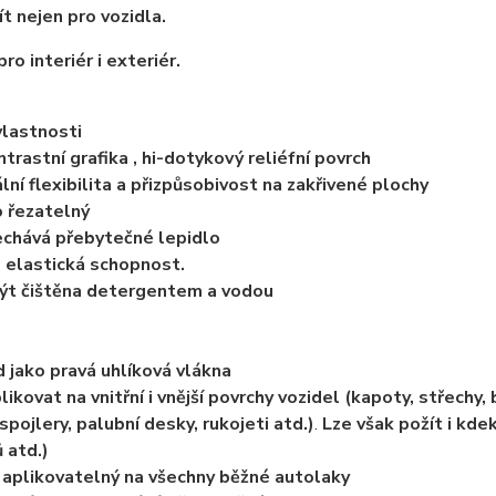
ít nejen pro vozidla.
ro interiér i exteriér.
vlastnosti
ntrastní grafika , hi-dotykový reliéfní povrch
lní flexibilita a přizpůsobivost na zakřivené plochy
 řezatelný
echává přebytečné lepidlo
 elastická schopnost.
ýt čištěna detergentem a vodou
d jako pravá uhlíková vlákna
likovat na vnitřní i vnější povrchy vozidel (kapoty, střechy, 
spojlery, palubní desky, rukojeti atd.)
.
Lze však požít i kdek
 atd.)
 aplikovatelný na všechny běžné autolaky