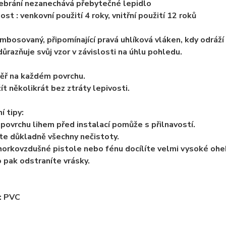
ebrání nezanechává přebytečné lepidlo
ost : venkovní použití 4 roky, vnitřní použití 12 roků
embosovaný, připomínající pravá uhlíková vláken, kdy odráží
důrazňuje svůj vzor v závislosti na úhlu pohledu.
ěř na každém povrchu.
ít několikrát bez ztráty lepivosti.
í tipy:
povrchu lihem před instalací pomůže s přilnavostí.
e důkladně všechny nečistoty.
orkovzdušné pistole nebo fénu docílíte velmi vysoké ohe
 pak odstraníte vrásky.
: PVC