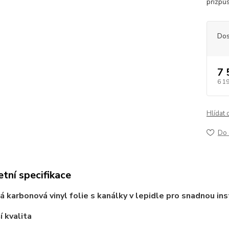
přizpů
Dos
7 
6 1
Hlídat 
Do 
tní specifikace
á karbonová vinyl folie s kanálky v lepidle pro snadnou ins
í kvalita