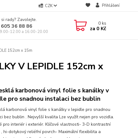
Přihlášení
CZK
 si rady? Zavolejte.
0
ks
 605 36 88 86
za
0 Kč
9.00-12.00 a 16.00-20.00
DLE 152cm x 15m
KY V LEPIDLE 152cm x
esklá karbonová vinyl folie s kanálky v
dle pro snadnou instalaci bez bublin
klá karbonová vinyl folie s kanálky v lepidle pro snadnou
ci bez bublin . Nejvyšší kvalita Lze využít nejen pro vozidla.
pro interiér i exteriér. Klíčové vlastnosti- 3-D kontrastní
 , hi-dotykový reliéfní povrch- Maximální flexibilita a