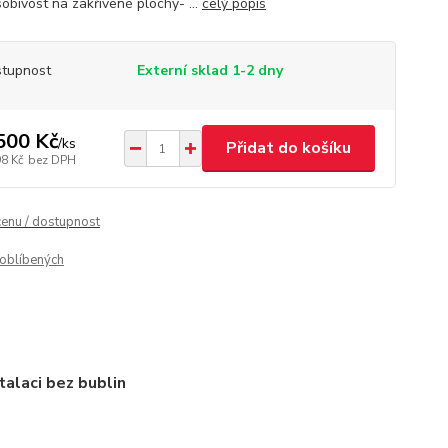
sobivost na zakřivené plochy- ...
celý popis
tupnost
Externí sklad 1-2 dny
500 Kč
/
ks
Přidat do košíku
98 Kč
bez DPH
cenu / dostupnost
oblíbených
talaci bez bublin