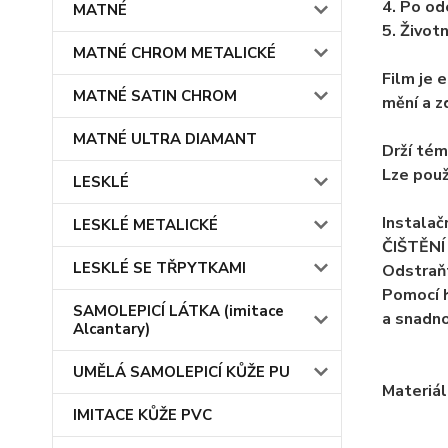
4. Po od
MATNÉ
5. Životn
MATNÉ CHROM METALICKÉ
Film je 
MATNÉ SATIN CHROM
mění a z
MATNÉ ULTRA DIAMANT
Drží tém
Lze použ
LESKLÉ
Instalačn
LESKLÉ METALICKÉ
ČIŠTĚNÍ 
LESKLÉ SE TŘPYTKAMI
Odstraňt
Pomocí h
SAMOLEPICÍ LÁTKA (imitace
a snadno
Alcantary)
UMĚLÁ SAMOLEPICÍ KŮŽE PU
Materiál
IMITACE KŮŽE PVC