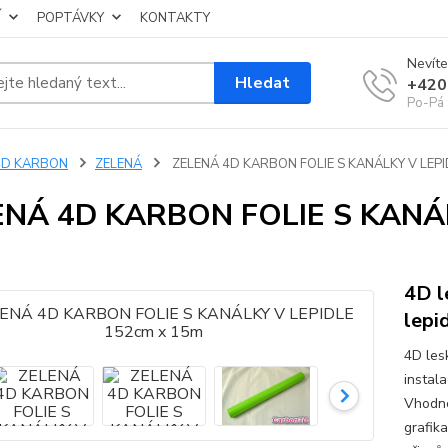
Í
POPTÁVKY
KONTAKTY
Nevíte
Hledat
+420
Po-Pá 
4D KARBON
ZELENÁ
ZELENÁ 4D KARBON FOLIE S KANÁLKY V LEPI
ENÁ 4D KARBON FOLIE S KANÁL
4D l
lepi
4D les
instala
Vhodné 
grafika