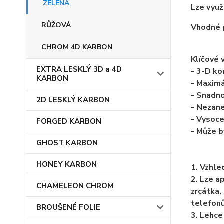
ZELENÁ
Lze využ
RŮŽOVÁ
Vhodné p
CHROM 4D KARBON
Klíčové 
EXTRA LESKLÝ 3D a 4D
- 3-D ko
KARBON
- Maximá
- Snadno
2D LESKLÝ KARBON
- Nezan
- Vysoce
FORGED KARBON
- Může b
GHOST KARBON
HONEY KARBON
1. Vzhle
2. Lze ap
CHAMELEON CHROM
zrcátka, 
telefonů
BROUŠENÉ FOLIE
3. Lehce