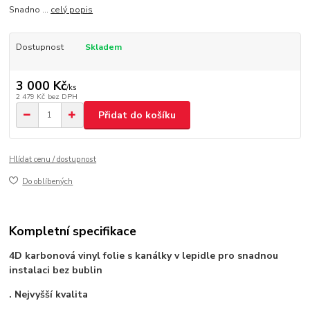
Snadno ...
celý popis
Dostupnost
Skladem
3 000 Kč
/
ks
2 479 Kč
bez DPH
Přidat do košíku
Hlídat cenu / dostupnost
Do oblíbených
Kompletní specifikace
4D karbonová vinyl folie s kanálky v lepidle pro snadnou
instalaci bez bublin
. Nejvyšší kvalita