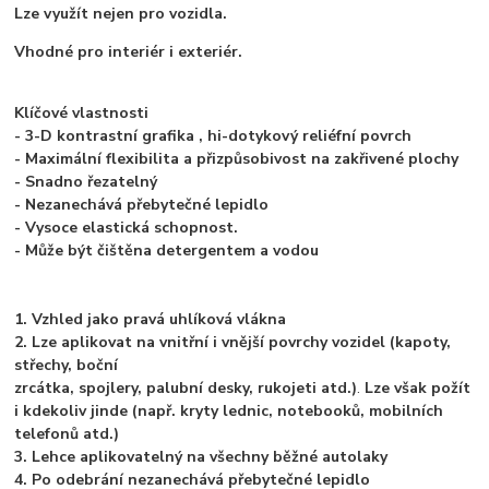
Lze využít nejen pro vozidla.
Vhodné pro interiér i exteriér.
Klíčové vlastnosti
- 3-D kontrastní grafika , hi-dotykový reliéfní povrch
- Maximální flexibilita a přizpůsobivost na zakřivené plochy
- Snadno řezatelný
- Nezanechává přebytečné lepidlo
- Vysoce elastická schopnost.
- Může být čištěna detergentem a vodou
1. Vzhled jako pravá uhlíková vlákna
2. Lze aplikovat na vnitřní i vnější povrchy vozidel (kapoty,
střechy, boční
zrcátka, spojlery, palubní desky, rukojeti atd.)
.
Lze však požít
i kdekoliv jinde (např. kryty lednic, notebooků, mobilních
telefonů atd.)
3. Lehce aplikovatelný na všechny běžné autolaky
4. Po odebrání nezanechává přebytečné lepidlo