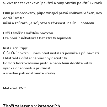
5. Životnost : venkovní použití 4 roky, vnitřní použití 12 roků
Film je embosovaný, připomínající pravá uhlíková vláken, kdy
odráží světlo,
mění a zdůrazňuje svůj vzor v závislosti na úhlu pohledu.
Drží téměř na každém povrchu.
Lze použít několikrát bez ztráty lepivosti.
Instalační tipy:
ČIŠTĚNÍ povrchu lihem před instalací pomůže s přilnavostí.
Odstraňte důkladně všechny nečistoty.
Pomocí horkovzdušné pistole nebo fénu docílíte velmi
vysoké ohebnosti s pružnosti
a snadno pak odstraníte vrásky.
Materiál: PVC
Zboží zařazeno v kategoriích