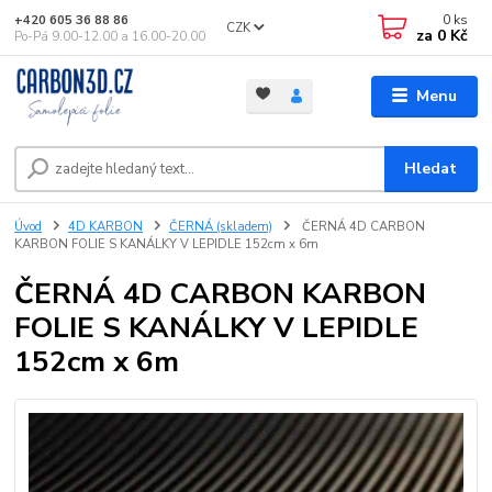
0
ks
+420 605 36 88 86
CZK
za
0 Kč
Po-Pá 9.00-12.00 a 16.00-20.00
Menu
Hledat
Úvod
4D KARBON
ČERNÁ (skladem)
ČERNÁ 4D CARBON
KARBON FOLIE S KANÁLKY V LEPIDLE 152cm x 6m
ČERNÁ 4D CARBON KARBON
FOLIE S KANÁLKY V LEPIDLE
152cm x 6m