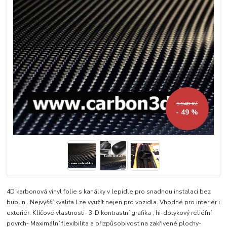
5 940 Kč
- 49 %
4D karbonová vinyl folie s kanálky v lepidle pro snadnou instalaci bez
bublin . Nejvyšší kvalita Lze využít nejen pro vozidla. Vhodné pro interiér i
exteriér. Klíčové vlastnosti- 3-D kontrastní grafika , hi-dotykový reliéfní
povrch- Maximální flexibilita a přizpůsobivost na zakřivené plochy-