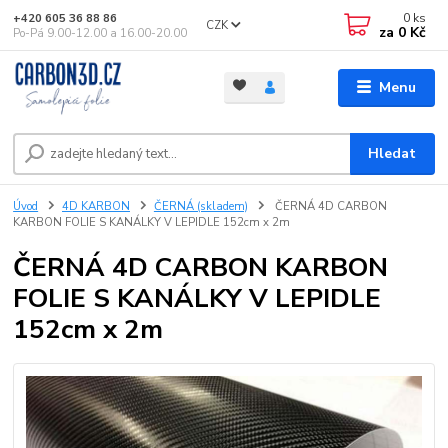
0
ks
+420 605 36 88 86
CZK
za
0 Kč
Po-Pá 9.00-12.00 a 16.00-20.00
Menu
Hledat
Úvod
4D KARBON
ČERNÁ (skladem)
ČERNÁ 4D CARBON
KARBON FOLIE S KANÁLKY V LEPIDLE 152cm x 2m
ČERNÁ 4D CARBON KARBON
FOLIE S KANÁLKY V LEPIDLE
152cm x 2m