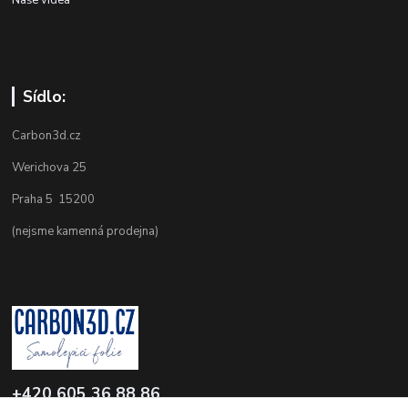
Sídlo:
Carbon3d.cz
Werichova 25
Praha 5 15200
(nejsme kamenná prodejna)
+420 605 36 88 86