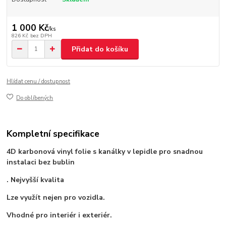
1 000 Kč
/
ks
826 Kč
bez DPH
Přidat do košíku
Hlídat cenu / dostupnost
Do oblíbených
Kompletní specifikace
4D karbonová vinyl folie s kanálky v lepidle pro snadnou
instalaci bez bublin
. Nejvyšší kvalita
Lze využít nejen pro vozidla.
Vhodné pro interiér i exteriér.