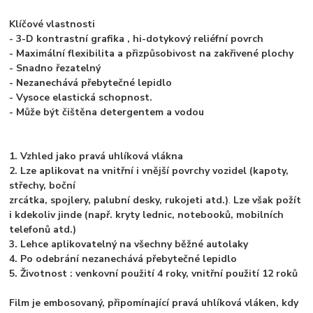
Klíčové vlastnosti
- 3-D kontrastní grafika , hi-dotykový reliéfní povrch
- Maximální flexibilita a přizpůsobivost na zakřivené plochy
- Snadno řezatelný
- Nezanechává přebytečné lepidlo
- Vysoce elastická schopnost.
- Může být čištěna detergentem a vodou
1. Vzhled jako pravá uhlíková vlákna
2. Lze aplikovat na vnitřní i vnější povrchy vozidel (kapoty,
střechy, boční
zrcátka, spojlery, palubní desky, rukojeti atd.)
.
Lze však požít
i kdekoliv jinde (např. kryty lednic, notebooků, mobilních
telefonů atd.)
3. Lehce aplikovatelný na všechny běžné autolaky
4. Po odebrání nezanechává přebytečné lepidlo
5. Životnost : venkovní použití 4 roky, vnitřní použití 12 roků
Film je embosovaný, připomínající pravá uhlíková vláken, kdy