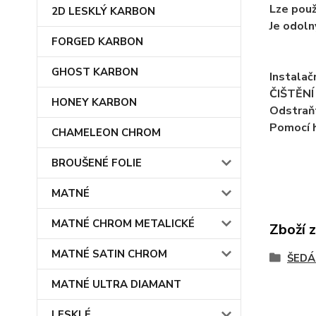
Lze použ
2D LESKLÝ KARBON
Je odoln
FORGED KARBON
GHOST KARBON
Instalačn
ČIŠTĚNÍ 
HONEY KARBON
Odstraňt
Pomocí h
CHAMELEON CHROM
BROUŠENÉ FOLIE
MATNÉ
MATNÉ CHROM METALICKÉ
Zboží 
MATNÉ SATIN CHROM
ŠEDÁ
MATNÉ ULTRA DIAMANT
LESKLÉ