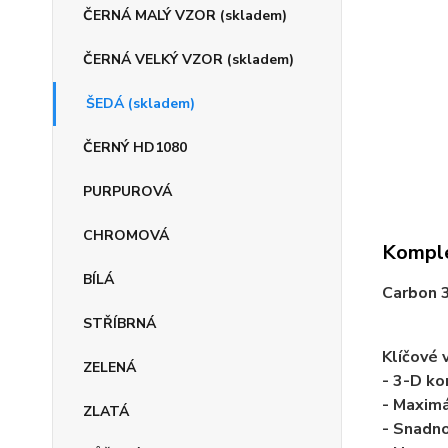
ČERNÁ MALÝ VZOR (skladem)
ČERNÁ VELKÝ VZOR (skladem)
ŠEDÁ (skladem)
ČERNÝ HD1080
PURPUROVÁ
CHROMOVÁ
Komple
BÍLÁ
Carbon 3
STŘÍBRNÁ
Klíčové 
ZELENÁ
- 3-D ko
- Maximá
ZLATÁ
- Snadno