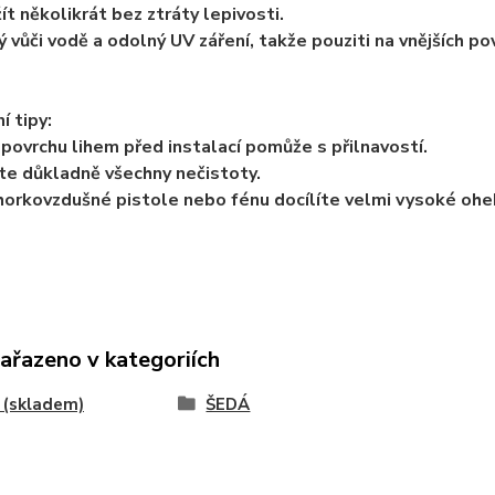
ít několikrát bez ztráty lepivosti.
ý vůči vodě a odolný UV záření, takže pouziti na vnějších p
í tipy:
povrchu lihem před instalací pomůže s přilnavostí.
e důkladně všechny nečistoty.
orkovzdušné pistole nebo fénu docílíte velmi vysoké ohe
zařazeno v kategoriích
 (skladem)
ŠEDÁ