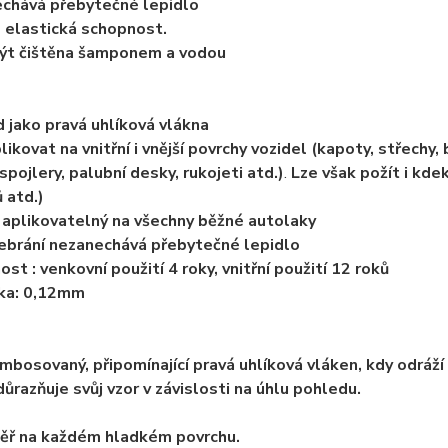
echává přebytečné lepidlo
 elastická schopnost.
být čištěna šamponem a vodou
d jako pravá uhlíková vlákna
likovat na vnitřní i vnější povrchy vozidel (kapoty, střechy, 
spojlery, palubní desky, rukojeti atd.)
.
Lze však požít i kdek
 atd.)
 aplikovatelný na všechny běžné autolaky
ebrání nezanechává přebytečné lepidlo
ost : venkovní použití 4 roky, vnitřní použití 12 roků
ška: 0,12mm
embosovaný, připomínající pravá uhlíková vláken, kdy odráží
důrazňuje svůj vzor v závislosti na úhlu pohledu.
měř na každém hladkém povrchu.