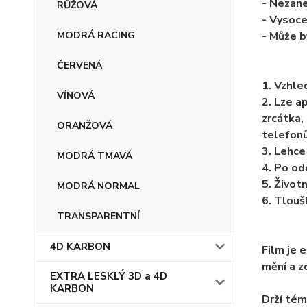
- Nezan
RŮŽOVÁ
- Vysoce
MODRÁ RACING
- Může 
ČERVENÁ
1. Vzhle
VÍNOVÁ
2. Lze ap
zrcátka, 
ORANŽOVÁ
telefonů
3. Lehce
MODRÁ TMAVÁ
4. Po od
5. Životn
MODRÁ NORMAL
6. Tlou
TRANSPARENTNÍ
4D KARBON
Film je 
mění a z
EXTRA LESKLÝ 3D a 4D
KARBON
Drží té