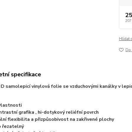
25
207
Hlídat 
Do 
tní specifikace
D samolepicí vinylová folie se vzduchovými kanálky v lepi
vlastnosti
ntrastní grafika , hi-dotykový reliéfní povrch
lní flexibilita a přizpůsobivost na zakřivené plochy
 řezatelný