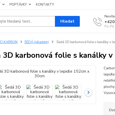
Í
POPTÁVKY
KONTAKTY
Nevíte
Hledat
+420
Po-Pá 
3D KARBON
ŠEDÁ (skladem)
Šedá 3D karbonová folie s kanálky v 
 3D karbonová folie s kanálky v
Carbon
lepidle
reliéfn
plochy
Vysoce
Dos