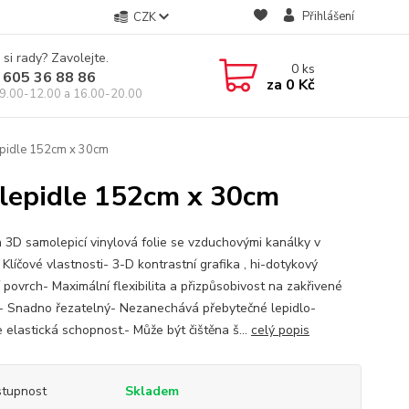
Přihlášení
CZK
 si rady? Zavolejte.
0
ks
 605 36 88 86
za
0 Kč
9.00-12.00 a 16.00-20.00
lepidle 152cm x 30cm
 lepidle 152cm x 30cm
 3D samolepicí vinylová folie se vzduchovými kanálky v
 Klíčové vlastnosti- 3-D kontrastní grafika , hi-dotykový
í povrch- Maximální flexibilita a přizpůsobivost na zakřivené
- Snadno řezatelný- Nezanechává přebytečné lepidlo-
 elastická schopnost.- Může být čištěna š...
celý popis
tupnost
Skladem