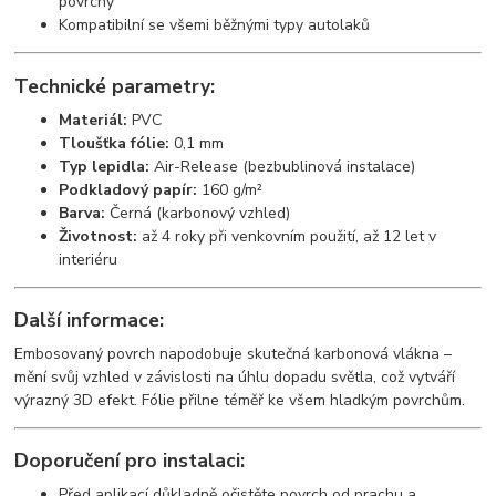
povrchy
Kompatibilní se všemi běžnými typy autolaků
Technické parametry:
Materiál:
PVC
Tloušťka fólie:
0,1 mm
Typ lepidla:
Air-Release (bezbublinová instalace)
Podkladový papír:
160 g/m²
Barva:
Černá (karbonový vzhled)
Životnost:
až 4 roky při venkovním použití, až 12 let v
interiéru
Další informace:
Embosovaný povrch napodobuje skutečná karbonová vlákna –
mění svůj vzhled v závislosti na úhlu dopadu světla, což vytváří
výrazný 3D efekt. Fólie přilne téměř ke všem hladkým povrchům.
Doporučení pro instalaci:
Před aplikací důkladně očistěte povrch od prachu a