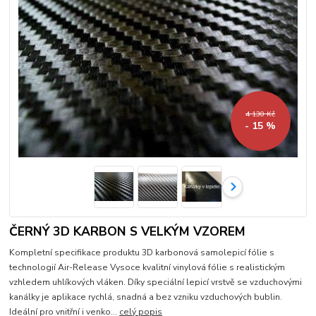
4 130 Kč
- 15 %
ČERNÝ 3D KARBON S VELKÝM VZOREM
Kompletní specifikace produktu 3D karbonová samolepicí fólie s
technologií Air-Release Vysoce kvalitní vinylová fólie s realistickým
vzhledem uhlíkových vláken. Díky speciální lepicí vrstvě se vzduchovými
kanálky je aplikace rychlá, snadná a bez vzniku vzduchových bublin.
Ideální pro vnitřní i venko...
celý popis