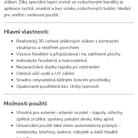
vláken. Díky speciální lepicí vrstvě se vzduchovými kanálky je
aplikace rychlá, snadná a bez vzniku vzduchových bublin. Ideální
pro vnitřní i venkovní použití.
Hlavní vlastnosti:
Realistický 3D vzhled uhlíkových vláken s kontrastní
strukturou a reliéfním povrchem
Vysoce flexibilní a přizpůsobivá i na zakřivené plochy
Jednoduše řezatelná a tvarovatelná
Nezanechává zbytky lepidla po odstranění
Odolná vůči vodě a UV záření
Snadno omyvatelná běžnými čisticími prostředky
Opakovaně použitelná bez ztráty lepivosti
Možnosti použití:
Vhodná pro exteriér i interiér vozidel – kapoty, střechy,
zpětná zrcátka, spoilery, palubní desky, kliky apod.
Univerzální použití také mimo automobilový průmysl –
notebooky, telefony, lednice, nábytek a další hladké