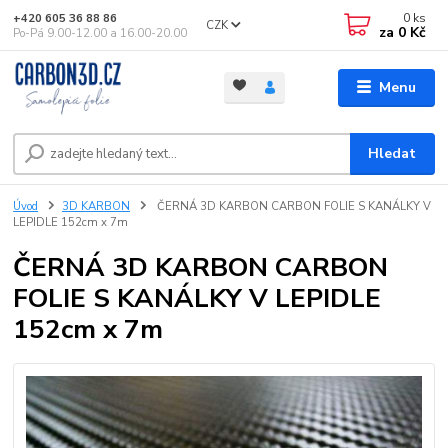
0
ks
+420 605 36 88 86
CZK
za
0 Kč
Po-Pá 9.00-12.00 a 16.00-20.00
Menu
Hledat
Úvod
3D KARBON
ČERNÁ 3D KARBON CARBON FOLIE S KANÁLKY V
LEPIDLE 152cm x 7m
ČERNÁ 3D KARBON CARBON
FOLIE S KANÁLKY V LEPIDLE
152cm x 7m