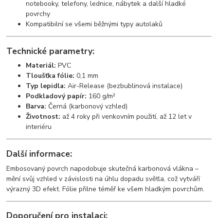
notebooky, telefony, lednice, nábytek a další hladké
povrchy
Kompatibilní se všemi běžnými typy autolaků
Technické parametry:
Materiál:
PVC
Tloušťka fólie:
0,1 mm
Typ lepidla:
Air-Release (bezbublinová instalace)
Podkladový papír:
160 g/m²
Barva:
Černá (karbonový vzhled)
Životnost:
až 4 roky při venkovním použití, až 12 let v
interiéru
Další informace:
Embosovaný povrch napodobuje skutečná karbonová vlákna –
mění svůj vzhled v závislosti na úhlu dopadu světla, což vytváří
výrazný 3D efekt. Fólie přilne téměř ke všem hladkým povrchům.
Doporučení pro instalaci: