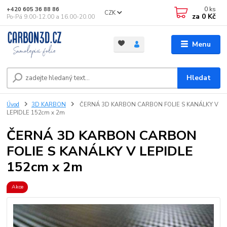
0
ks
+420 605 36 88 86
CZK
za
0 Kč
Po-Pá 9.00-12.00 a 16.00-20.00
Menu
Hledat
Úvod
3D KARBON
ČERNÁ 3D KARBON CARBON FOLIE S KANÁLKY V
LEPIDLE 152cm x 2m
ČERNÁ 3D KARBON CARBON
FOLIE S KANÁLKY V LEPIDLE
152cm x 2m
Akce