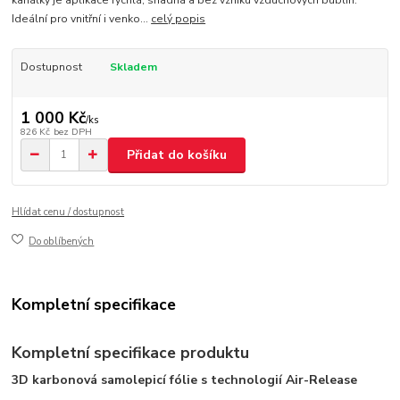
kanálky je aplikace rychlá, snadná a bez vzniku vzduchových bublin.
Ideální pro vnitřní i venko...
celý popis
Dostupnost
Skladem
1 000 Kč
/
ks
826 Kč
bez DPH
Přidat do košíku
Hlídat cenu / dostupnost
Do oblíbených
Kompletní specifikace
Kompletní specifikace produktu
3D karbonová samolepicí fólie s technologií Air-Release