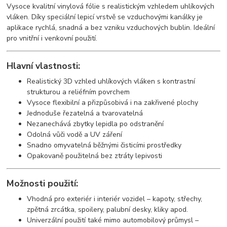
Vysoce kvalitní vinylová fólie s realistickým vzhledem uhlíkových
vláken. Díky speciální lepicí vrstvě se vzduchovými kanálky je
aplikace rychlá, snadná a bez vzniku vzduchových bublin. Ideální
pro vnitřní i venkovní použití.
Hlavní vlastnosti:
Realistický 3D vzhled uhlíkových vláken s kontrastní
strukturou a reliéfním povrchem
Vysoce flexibilní a přizpůsobivá i na zakřivené plochy
Jednoduše řezatelná a tvarovatelná
Nezanechává zbytky lepidla po odstranění
Odolná vůči vodě a UV záření
Snadno omyvatelná běžnými čisticími prostředky
Opakovaně použitelná bez ztráty lepivosti
Možnosti použití:
Vhodná pro exteriér i interiér vozidel – kapoty, střechy,
zpětná zrcátka, spoilery, palubní desky, kliky apod.
Univerzální použití také mimo automobilový průmysl –