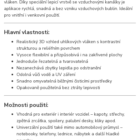
vláken. Díky speciální lepicí vrstvě se vzduchovými kanálky je
aplikace rychlá, snadná a bez vzniku vzduchových bublin. Ideální
pro vnitřní i venkovní použití.
Hlavní vlastnosti:
Realistický 3D vzhled uhlíkových vláken s kontrastní
strukturou a reliéfním povrchem
Vysoce flexibilní a přizpůsobivá i na zakřivené plochy
Jednoduše řezatelná a tvarovatelná
Nezanechává zbytky lepidla po odstranění
Odolná vůči vodě a UV záření
Snadno omyvatelná běžnými čisticími prostředky
Opakovaně použitelná bez ztráty lepivosti
Možnosti použití:
Vhodná pro exteriér i interiér vozidel – kapoty, střechy,
zpětná zrcátka, spoilery, palubní desky, kliky apod.
Univerzální použití také mimo automobilový průmysl –
notebooky, telefony, lednice, nábytek a další hladké