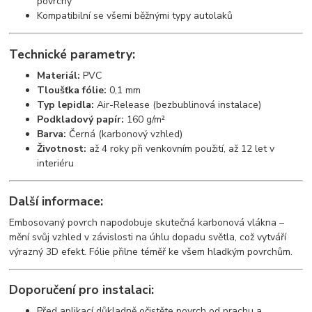
povrchy
Kompatibilní se všemi běžnými typy autolaků
Technické parametry:
Materiál:
PVC
Tloušťka fólie:
0,1 mm
Typ lepidla:
Air-Release (bezbublinová instalace)
Podkladový papír:
160 g/m²
Barva:
Černá (karbonový vzhled)
Životnost:
až 4 roky při venkovním použití, až 12 let v
interiéru
Další informace:
Embosovaný povrch napodobuje skutečná karbonová vlákna –
mění svůj vzhled v závislosti na úhlu dopadu světla, což vytváří
výrazný 3D efekt. Fólie přilne téměř ke všem hladkým povrchům.
Doporučení pro instalaci:
Před aplikací důkladně očistěte povrch od prachu a