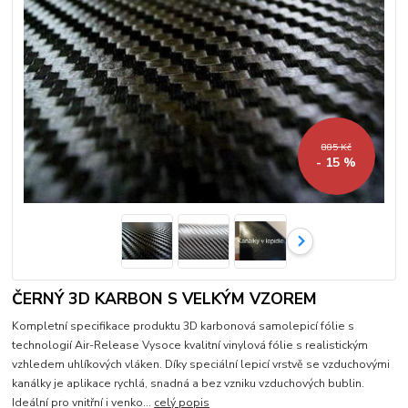
885 Kč
- 15 %
ČERNÝ 3D KARBON S VELKÝM VZOREM
Kompletní specifikace produktu 3D karbonová samolepicí fólie s
technologií Air-Release Vysoce kvalitní vinylová fólie s realistickým
vzhledem uhlíkových vláken. Díky speciální lepicí vrstvě se vzduchovými
kanálky je aplikace rychlá, snadná a bez vzniku vzduchových bublin.
Ideální pro vnitřní i venko...
celý popis