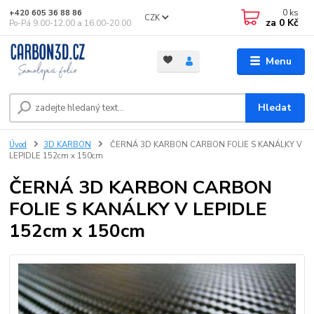
0
ks
+420 605 36 88 86
CZK
za
0 Kč
Po-Pá 9.00-12.00 a 16.00-20.00
Menu
Hledat
Úvod
3D KARBON
ČERNÁ 3D KARBON CARBON FOLIE S KANÁLKY V
LEPIDLE 152cm x 150cm
ČERNÁ 3D KARBON CARBON
FOLIE S KANÁLKY V LEPIDLE
152cm x 150cm