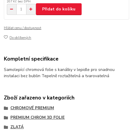
207 Kč
bez DPH
Přidat do košíku
Hlídat cenu / dostupnost
Do oblíbených
Kompletní specifikace
Samolepící chromová folie s kanálky v lepidle pro snadnou
instalaci bez bublin Tepelně roztažitelná a tvarovatelná
Zboží zařazeno v kategoriích
CHROMOVÉ PREMIUM
PREMIUM CHROM 3D FOLIE
ZLATÁ