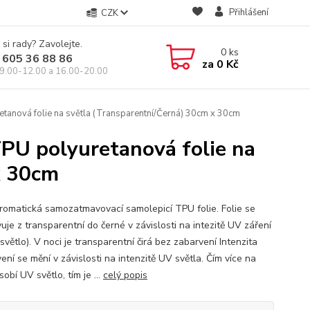
Přihlášení
CZK
 si rady? Zavolejte.
0
ks
 605 36 88 86
za
0 Kč
9.00-12.00 a 16.00-20.00
anová folie na světla (Transparentní/Černá) 30cm x 30cm
PU polyuretanová folie na
x 30cm
romatická samozatmavovací samolepicí TPU folie. Folie se
uje z transparentní do černé v závislosti na intezitě UV záření
světlo). V noci je transparentní čirá bez zabarvení Intenzita
ní se mění v závislosti na intenzitě UV světla. Čím více na
ůsobí UV světlo, tím je ...
celý popis