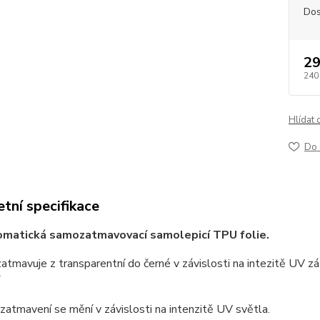
Dos
29
240
Hlídat 
Do 
tní specifikace
omatická samozatmavovací samolepicí TPU folie.
zatmavuje z transparentní do černé v závislosti na intezitě UV zář
 zatmavení se mění v závislosti na intenzitě UV světla.