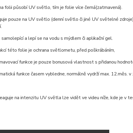
na folii působí UV světlo, tím je folie více černá(zatmavená).
guje pouze na UV světlo (denní světlo či jiné UV světelné zdroje
.
u samolepící a lepí se na vodu s mýdlem či aplikační gel.
nkcí této folie je ochrana světlometu, před poškrábáním,
avovací funkce je pouze bonusová vlastnost s přidanou hodnot
atická funkce časem vybledne, normálně vydrží max. 12.měs. v z
 reaguje na intenzitu UV světla lze vidět ve videu níže, kde je v 