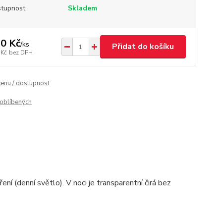
tupnost
Skladem
0 Kč
/
ks
Přidat do košíku
 Kč
bez DPH
cenu / dostupnost
oblíbených
ení (denní světlo). V noci je transparentní čirá bez