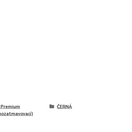
 Premium
ČERNÁ
mozatmavovací)