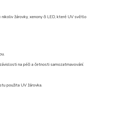
) nikoliv žárovky, xenony či LED, které UV světlo
ou.
ávislosti na péči a četnosti samozatmavování.
testu použita UV žárovka.