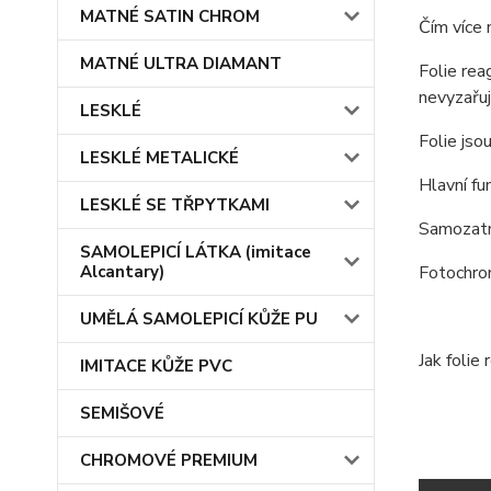
MATNÉ SATIN CHROM
Čím více 
MATNÉ ULTRA DIAMANT
Folie rea
nevyzařují
LESKLÉ
Folie jso
LESKLÉ METALICKÉ
Hlavní fu
LESKLÉ SE TŘPYTKAMI
Samozatm
SAMOLEPICÍ LÁTKA (imitace
Alcantary)
Fotochrom
UMĚLÁ SAMOLEPICÍ KŮŽE PU
Jak folie
IMITACE KŮŽE PVC
SEMIŠOVÉ
CHROMOVÉ PREMIUM