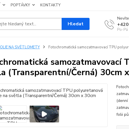
Í
POPTÁVKY
KONTAKTY
Nevíte
Hledat
+420
Po-Pá 
FOLIE NA SVĚTLOMETY
Fotochromatická samozatmavovací TPU polyuret
chromatická samozatmavovací T
la (Transparentní/Černá) 30cm 
Fotoch
zatmav
(denní 
zatmave
folii p