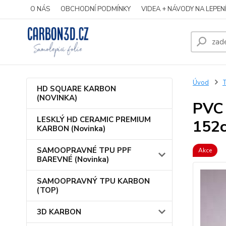
O NÁS
OBCHODNÍ PODMÍNKY
VIDEA + NÁVODY NA LEPEN
Úvod
HD SQUARE KARBON
(NOVINKA)
PVC 
LESKLÝ HD CERAMIC PREMIUM
152
KARBON (Novinka)
SAMOOPRAVNÉ TPU PPF
Akce
BAREVNÉ (Novinka)
SAMOOPRAVNÝ TPU KARBON
(TOP)
3D KARBON