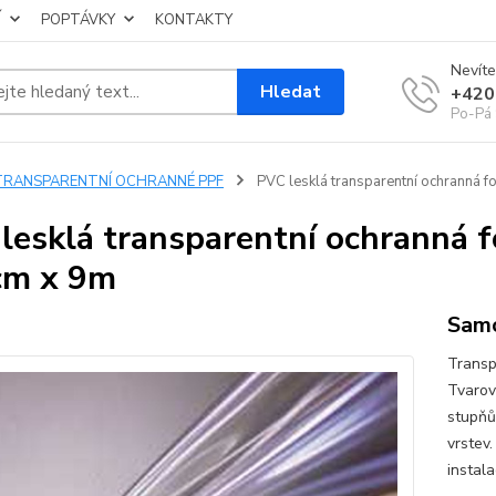
Í
POPTÁVKY
KONTAKTY
Nevíte
Hledat
+420
Po-Pá 
TRANSPARENTNÍ OCHRANNÉ PPF
PVC lesklá transparentní ochranná f
lesklá transparentní ochranná f
cm x 9m
Samo
Transp
Tvarov
stupňů
vrstev.
instala