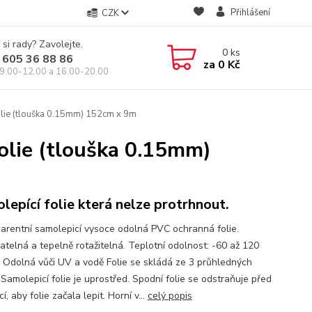
Přihlášení
CZK
 si rady? Zavolejte.
0
ks
 605 36 88 86
za
0 Kč
9.00-12.00 a 16.00-20.00
olie (tlouška 0.15mm) 152cm x 9m
olie (tlouška 0.15mm)
lepící folie která nelze protrhnout.
arentní samolepicí vysoce odolná PVC ochranná folie.
atelná a tepelně rotažitelná. Teplotní odolnost: -60 až 120
 Odolná vůči UV a vodě Folie se skládá ze 3 průhledných
 Samolepicí folie je uprostřed. Spodní folie se odstraňuje před
cí, aby folie začala lepit. Horní v...
celý popis