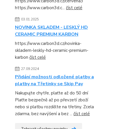
https://www.carbon3d.cz/cervena3
https://www.carbon3d.c...
číst celé
03.01.2025
NOVINKA SKLADEM - LESKLÝ HD
CERAMIC PREMIUM KARBON
https://www.carbon3d.cz/novinka-
skladem-leskly-hd-ceramic-premium-
karbon
číst celé
27.09.2024
Přidání možnosti odložené platby a
platby na Třetinky se Skip Pay
Nakupujte chytře, plaťte až do 50 dní
Plaťte bezpečně až po převzetí zboží
nebo si platbu rozdělte na třetiny. Zcela
zdarma, bez navýšení a bez ...
číst celé
Zobrazit všechny novinky