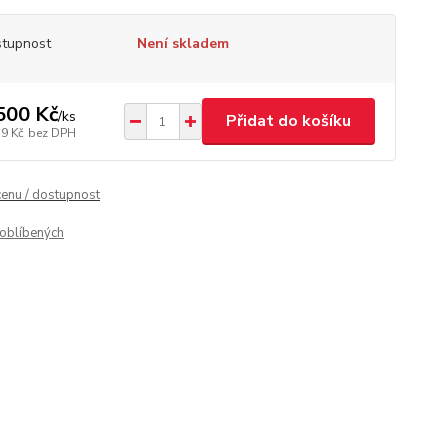
tupnost
Není skladem
500 Kč
/
ks
Přidat do košíku
19 Kč
bez DPH
cenu / dostupnost
oblíbených