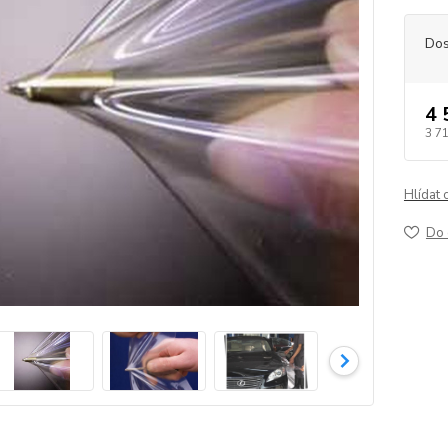
Dos
4 
3 7
Hlídat 
Do 