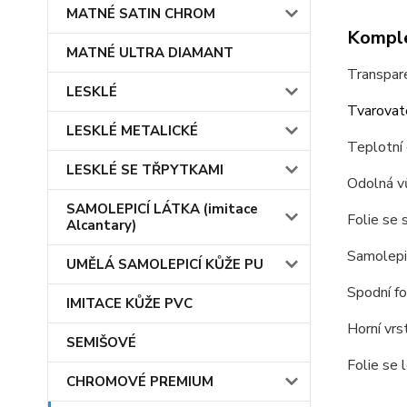
MATNÉ SATIN CHROM
Komple
MATNÉ ULTRA DIAMANT
Transpare
LESKLÉ
Tvarovate
LESKLÉ METALICKÉ
Teplotní
LESKLÉ SE TŘPYTKAMI
Odolná v
SAMOLEPICÍ LÁTKA (imitace
Folie se 
Alcantary)
Samolepic
UMĚLÁ SAMOLEPICÍ KŮŽE PU
Spodní fo
IMITACE KŮŽE PVC
Horní vrst
SEMIŠOVÉ
Folie se 
CHROMOVÉ PREMIUM