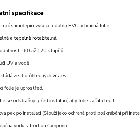
tní specifikace
ntní samolepicí vysoce odolná PVC ochranná folie.
lná a tepelně rotažitelná.
 odolnost: -60 až 120 stupňů
ůči UV a vodě
skládá ze 3 průhledných vrstev.
í folie je uprostřed.
lie se odstraňuje před instalací, aby folie začala lepit.
va pak po instalaci (Slouží jako ochraná proti poškrábání při instal
lepí na vodu s trochou šamponu.