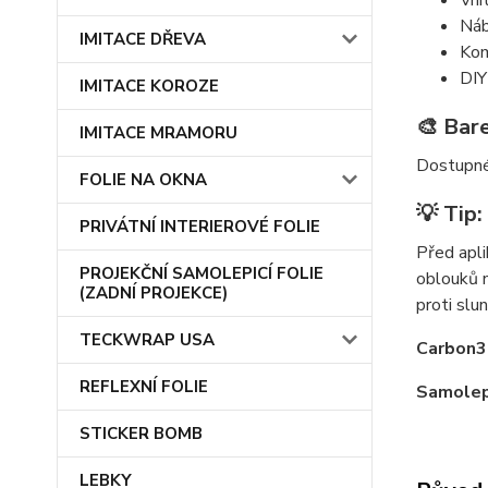
Vni
Náb
IMITACE DŘEVA
Kom
DIY
IMITACE KOROZE
🎨 Bar
IMITACE MRAMORU
Dostupné 
FOLIE NA OKNA
💡 Tip:
PRIVÁTNÍ INTERIEROVÉ FOLIE
Před apli
PROJEKČNÍ SAMOLEPICÍ FOLIE
oblouků n
(ZADNÍ PROJEKCE)
proti slu
TECKWRAP USA
Carbon3D
REFLEXNÍ FOLIE
Samolepi
STICKER BOMB
LEBKY