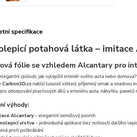
tní specifikace
lepicí potahová látka – imitace
ová fólie se vzhledem Alcantary pro inte
legantní způsob, jak vylepšit interiér svého auta nebo domova
y
Carbon3D.cz
nabízí luxusní vzhled, příjemný omak a snadnou in
í pro oblepování plastových dílů v interiéru auta, nábytku, panelů
ní výhody:
tace Alcantary
– elegantní semišový povrch
olepicí vrstva
– jednoduchá aplikace bez nutnosti dalšího lepi
lná proti poškrábání