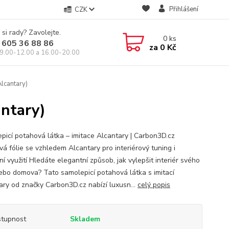
Přihlášení
CZK
 si rady? Zavolejte.
0
ks
 605 36 88 86
za
0 Kč
9.00-12.00 a 16.00-20.00
Alcantary)
antary)
picí potahová látka – imitace Alcantary | Carbon3D.cz
vá fólie se vzhledem Alcantary pro interiérový tuning i
ní využití Hledáte elegantní způsob, jak vylepšit interiér svého
ebo domova? Tato samolepicí potahová látka s imitací
ary od značky Carbon3D.cz nabízí luxusn...
celý popis
tupnost
Skladem