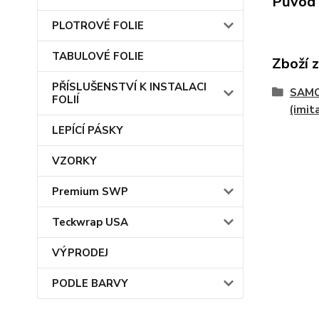
Původ 
PLOTROVÉ FOLIE
TABULOVÉ FOLIE
Zboží 
PŘÍSLUŠENSTVÍ K INSTALACI
SAMO
FOLIÍ
(imit
LEPÍCÍ PÁSKY
VZORKY
Premium SWP
Teckwrap USA
VÝPRODEJ
PODLE BARVY