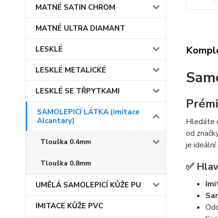
MATNÉ SATIN CHROM
MATNÉ ULTRA DIAMANT
Komple
LESKLÉ
LESKLÉ METALICKÉ
Samo
LESKLÉ SE TŘPYTKAMI
Prémi
SAMOLEPICÍ LÁTKA (imitace
Alcantary)
Hledáte e
od značk
Tlouška 0.4mm
je ideáln
Tlouška 0.8mm
✅ Hlav
Imi
UMĚLÁ SAMOLEPICÍ KŮŽE PU
Sam
IMITACE KŮŽE PVC
Odo