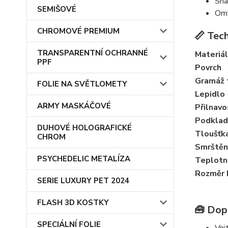
Sna
SEMIŠOVÉ
Omy
CHROMOVÉ PREMIUM
📏 Tech
TRANSPARENTNÍ OCHRANNÉ
Materiál
PPF
Povrch
Gramáž t
FOLIE NA SVĚTLOMETY
Lepidlo
ARMY MASKÁČOVÉ
Přilnavo
Podklad
DUHOVÉ HOLOGRAFICKÉ
Tloušťka
CHROM
Smrštění
PSYCHEDELIC METALÍZA
Teplotn
Rozměr 
SERIE LUXURY PET 2024
FLASH 3D KOSTKY
🧰 Dop
SPECIÁLNÍ FOLIE