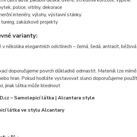
třní části auta: palubní deska, dveře, středová konzole, výplně
ytek, police, vitríny, dekorace
erční interiéry, výlohy, výstavní stánky
 tuning, zakázkové projekty
evné varianty:
v několika elegantních odstínech – černá, šedá, antracit, béžová 
kací doporučujeme povrch důkladně odmastit. Materiál lze mírně 
ebo hran. Pokud hodláte vystavovat slunci doporučujeme použít 
nci, jinak látka může blednout
.cz – Samolepicí látka | Alcantara style
cí látka ve stylu Alcantary