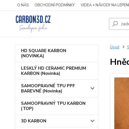
O NÁS
OBCHODNÍ PODMÍNKY
VIDEA + NÁVODY NA LEPEN
Úvod
S
HD SQUARE KARBON
(NOVINKA)
Hněd
LESKLÝ HD CERAMIC PREMIUM
KARBON (Novinka)
SAMOOPRAVNÉ TPU PPF
BAREVNÉ (Novinka)
SAMOOPRAVNÝ TPU KARBON
(TOP)
3D KARBON