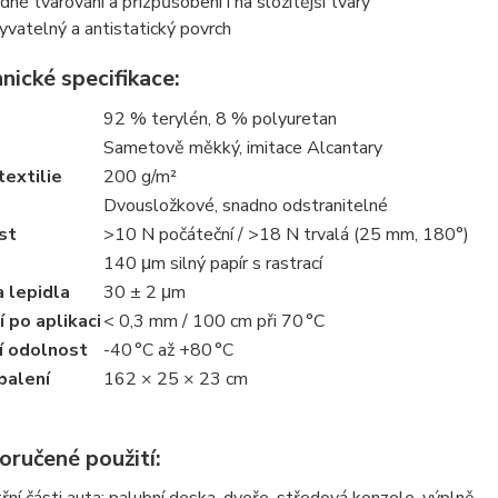
dné tvarování a přizpůsobení i na složitější tvary
vatelný a antistatický povrch
nické specifikace:
92 % terylén, 8 % polyuretan
Sametově měkký, imitace Alcantary
extilie
200 g/m²
Dvousložkové, snadno odstranitelné
st
>10 N počáteční / >18 N trvalá (25 mm, 180°)
140 μm silný papír s rastrací
 lepidla
30 ± 2 μm
 po aplikaci
< 0,3 mm / 100 cm při 70 °C
í odolnost
-40 °C až +80 °C
balení
162 × 25 × 23 cm
oručené použití: