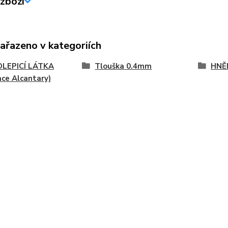
zboží
zařazeno v kategoriích
LEPICÍ LÁTKA
Tlouška 0.4mm
HNĚ
ace Alcantary)