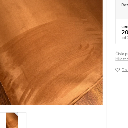
Roz
ce
20
od
Číslo p
Hlídat 
Do 