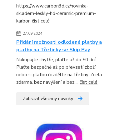
https://www.carbon3d.cz/novinka-
skladem-leskly-hd-ceramic-premium-
karbon
číst celé
27.09.2024
Přidání možnosti odložené platby a
platby na Třetinky se Skip Pay
Nakupujte chytře, plaťte až do 50 dní
Plaťte bezpečně až po převzetí zboží
nebo si platbu rozdělte na třetiny. Zcela
zdarma, bez navýšení a bez ...
číst celé
Zobrazit všechny novinky