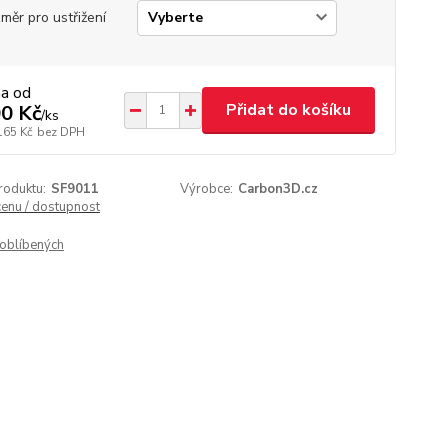
měr pro ustřižení
na od
Přidat do košíku
0 Kč
/
ks
165 Kč
bez DPH
roduktu:
SF9011
Výrobce:
Carbon3D.cz
cenu / dostupnost
oblíbených