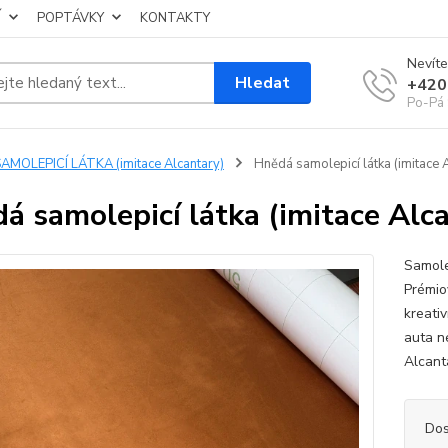
Í
POPTÁVKY
KONTAKTY
Nevíte
Hledat
+420
Po-Pá 
AMOLEPICÍ LÁTKA (imitace Alcantary)
Hnědá samolepicí látka (imitace 
á samolepicí látka (imitace Alc
Samole
Prémio
kreativ
auta n
Alcant
Dos