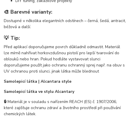
DIY tuning, zakázkové projekty
🎨 Barevné varianty:
Dostupné v několika elegantních odstínech – černá, šedá, antracit,
béžová a další.
💡 Tip:
Před aplikací doporučujeme povrch důkladně odmastit. Materiál
lze mírně nahřívat horkovzdušnou pistolí pro lepší tvarování do
oblouků nebo hran. Pokud hodláte vystavovat slunci
doporučujeme použít jako ochranu ochranný sprej např. na obuv s
UV ochranou proti slunci, jinak látka může blednout
Samolepicí látka | Alcantara style
Samolepicí látka ve stylu Alcantary
🔒
Materiál je v souladu s nařízením REACH (ES) č. 1907/2006,
které zajišťuje ochranu zdraví a životního prostředí při používání
chemických látek.