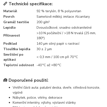
📏 Technické specifikace:
Materiál
92 % terylén, 8 % polyuretan
Povrch
Sametově měkký, imitace Alcantary
Gramáž textilie
200 g/m²
Lepidlo
Dvousložkové, snadno odstranitelné
>10 N počáteční / >18 N trvalá (25 mm,
Přilnavost
180°)
Podklad
140 μm silný papír s rastrací
Tloušťka lepidla
30 ± 2 μm
Smrštění po
< 0,3 mm / 100 cm při 70 °C
aplikaci
Teplotní odolnost
-40 °C až +80 °C
🧰 Doporučené použití:
Vnitřní části auta: palubní deska, dveře, středová konzole,
výplně
Nábytek, police, vitríny, dekorace
Komerční interiéry, výlohy, výstavní stánky