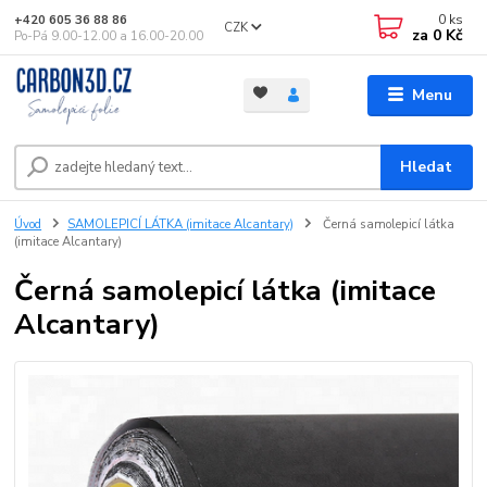
0
ks
+420 605 36 88 86
CZK
za
0 Kč
Po-Pá 9.00-12.00 a 16.00-20.00
Menu
Hledat
Úvod
SAMOLEPICÍ LÁTKA (imitace Alcantary)
Černá samolepicí látka
(imitace Alcantary)
Černá samolepicí látka (imitace
Alcantary)