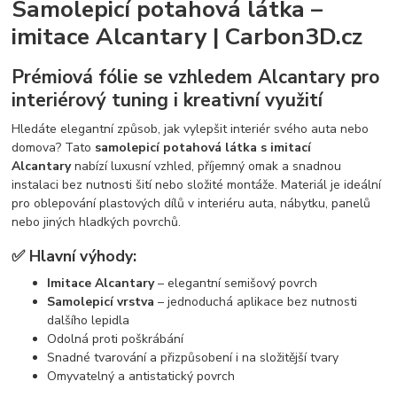
Samolepicí potahová látka –
imitace Alcantary | Carbon3D.cz
Prémiová fólie se vzhledem Alcantary pro
interiérový tuning i kreativní využití
Hledáte elegantní způsob, jak vylepšit interiér svého auta nebo
domova? Tato
samolepicí potahová látka s imitací
Alcantary
nabízí luxusní vzhled, příjemný omak a snadnou
instalaci bez nutnosti šití nebo složité montáže. Materiál je ideální
pro oblepování plastových dílů v interiéru auta, nábytku, panelů
nebo jiných hladkých povrchů.
✅ Hlavní výhody:
Imitace Alcantary
– elegantní semišový povrch
Samolepicí vrstva
– jednoduchá aplikace bez nutnosti
dalšího lepidla
Odolná proti poškrábání
Snadné tvarování a přizpůsobení i na složitější tvary
Omyvatelný a antistatický povrch