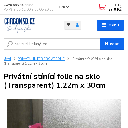
0
ks
+420 605 36 88 86
CZK
za
0 Kč
Po-Pá 9.00-12.00 a 16.00-20.00
Menu
Hledat
Úvod
PRIVÁTNÍ INTERIEROVÉ FOLIE
Privátní stínící folie na sklo
(Transparent) 1.22m x 30cm
Privátní stínící folie na sklo
(Transparent) 1.22m x 30cm