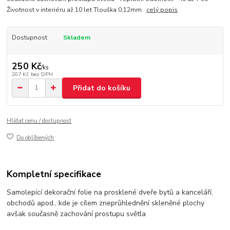
Životnost v interiéru až 10 let Tlouška 0,12mm
celý popis
Dostupnost
Skladem
250 Kč
/
ks
207 Kč
bez DPH
Přidat do košíku
Hlídat cenu / dostupnost
Do oblíbených
Kompletní specifikace
Samolepící dekorační folie na prosklené dveře bytů a kanceláří,
obchodů apod., kde je cílem zneprůhlednění skleněné plochy
avšak současně zachování prostupu světla