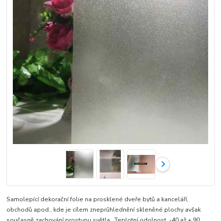
Samolepící dekorační folie na prosklené dveře bytů a kanceláří,
obchodů apod., kde je cílem zneprůhlednění skleněné plochy avšak
současně zachování prostupu světla Teplotní odolnost -40 až + 90