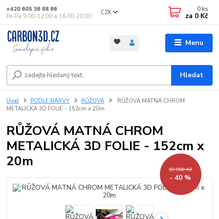
0
ks
+420 605 36 88 86
CZK
za
0 Kč
Po-Pá 9.00-12.00 a 16.00-20.00
Menu
Hledat
Úvod
PODLE BARVY
RŮŽOVÁ
RŮŽOVÁ MATNÁ CHROM
METALICKÁ 3D FOLIE - 152cm x 20m
RŮŽOVÁ MATNÁ CHROM
METALICKÁ 3D FOLIE - 152cm x
20m
19 900 Kč
- 40 %