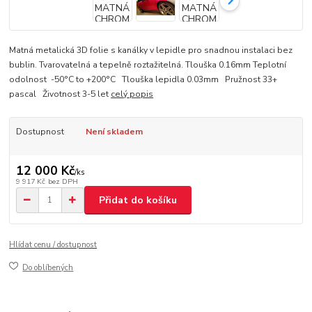
Matná metalická 3D folie s kanálky v lepidle pro snadnou instalaci bez
bublin. Tvarovatelná a tepelně roztažitelná. Tlouška 0.16mm Teplotní
odolnost -50°C to +200°C Tlouška lepidla 0.03mm Pružnost 33+
pascal Životnost 3-5 let
celý popis
Dostupnost
Není skladem
12 000 Kč
/
ks
9 917 Kč
bez DPH
Přidat do košíku
Hlídat cenu / dostupnost
Do oblíbených